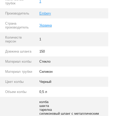
1
трубок
Производитель
Embery
Страна
Украина
производитель
Количеств
1
персон
Довжина шланга
150
Материал колбы
Стекло
Материал трубки
Силикон
Цвет колбы
Черный
Объем колбы
0,5 л
колба
шахта
тарелка
силиконовый шланг с металлическим