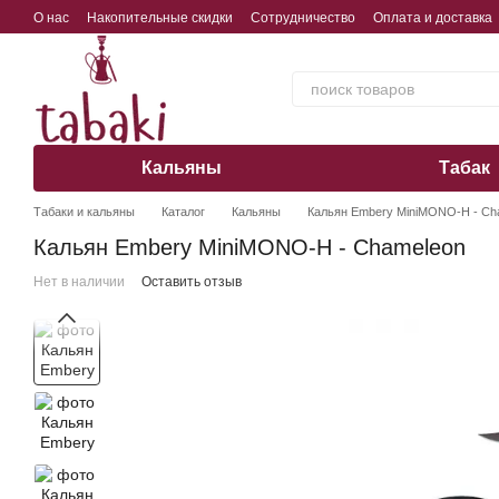
Перейти к основному контенту
О нас
Накопительные скидки
Сотрудничество
Оплата и доставка
Обмен, возврат, гарантия
Кальяны
Табак
Табаки и кальяны
Каталог
Кальяны
Кальян Embery MiniMONO-H - Ch
Кальян Embery MiniMONO-H - Chameleon
Нет в наличии
Оставить отзыв