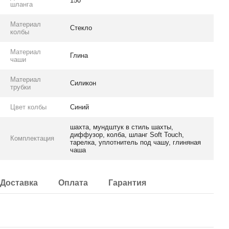
150
шланга
Материал
Стекло
колбы
Материал
Глина
чаши
Материал
Силикон
трубки
Цвет колбы
Синий
шахта, мундштук в стиль шахты,
диффузор, колба, шланг Soft Touch,
Комплектация
тарелка, уплотнитель под чашу, глиняная
чаша
Доставка
Оплата
Гарантия