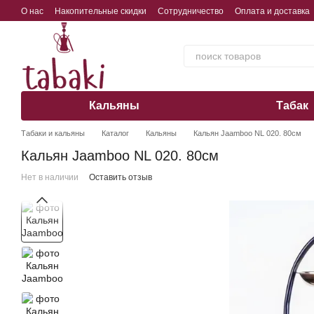
Перейти к основному контенту
О нас
Накопительные скидки
Сотрудничество
Оплата и доставка
Обмен, возврат, гарантия
Кальяны
Табак
Табаки и кальяны
Каталог
Кальяны
Кальян Jaamboo NL 020. 80см
Кальян Jaamboo NL 020. 80см
Нет в наличии
Оставить отзыв