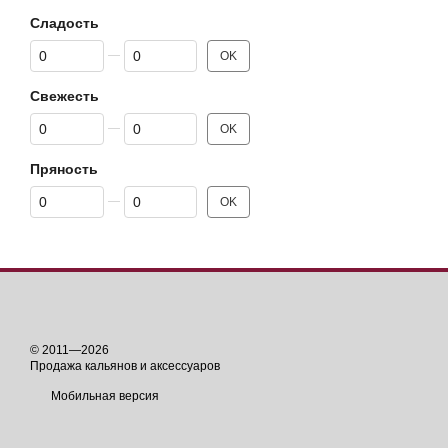
Сладость
От Сладость
До Сладость
OK
Свежесть
От Свежесть
До Свежесть
OK
Пряность
От Пряность
До Пряность
OK
© 2011—2026
Продажа кальянов и аксессуаров
Мобильная версия