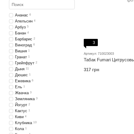
Ананас
6
Апельсин
4
Арбуз
5
Банан
4
Барбарис
2
3
Виноград
6
Вишня
1
Артикул: 710023003
Гранат
1
Табак Fumari Цитрусовый
Грейпфрут
2
Дыня
11
317 грн
Дюшес
1
Ежевика
6
Ель
1
Жвачка
3
Земляника
3
Йогурт
2
Кактус
1
Киви
4
Клубника
10
Кола
1