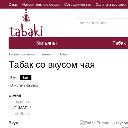
Перейти к основному контенту
О нас
Накопительные скидки
Сотрудничество
Оплата и доставка
Обмен, возврат, гарантия
Кальяны
Табак
Табаки и кальяны
Каталог
Табак
Табак со вкусом чая
Вкус:
Чай
Очистить фильтр
Бренд
DarkSide
0
FUMARI
2
SERBETLI
0
Вкус