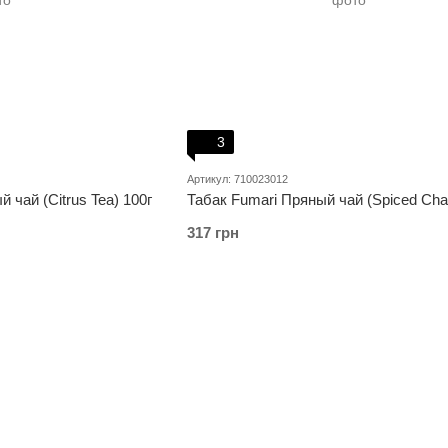
3
Артикул: 710023012
 чай (Citrus Tea) 100г
Табак Fumari Пряный чай (Spiced Chai
317 грн