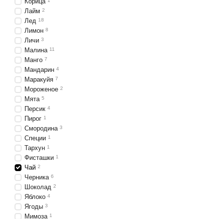
Корица
1
Лайм
2
Лед
18
Лимон
8
Личи
3
Малина
11
Манго
7
Мандарин
4
Маракуйя
7
Мороженое
2
Мята
5
Персик
4
Пирог
1
Смородина
3
Специи
1
Тархун
1
Фисташки
1
Чай
2
Черника
6
Шоколад
2
Яблоко
4
Ягоды
3
Мимоза
1