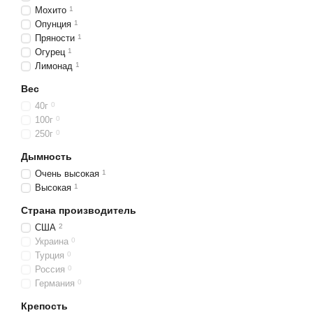
Мохито
1
Опунция
1
Пряности
1
Огурец
1
Лимонад
1
Вес
40г
0
100г
0
250г
0
Дымность
Очень высокая
1
Высокая
1
Страна производитель
США
2
Украина
0
Турция
0
Россия
0
Германия
0
Крепость