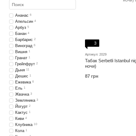
Ананас
6
Апельсин
4
Арбуз
5
Банан
4
Барбарис
2
3
Виноград
6
Вишня
1
Артикул: 2029
Гранат
1
Табак Serbetli Istanbul 
Грейпфрут
2
ночи)
Дыня
11
87 грн
Дюшес
1
Ежевика
6
Ель
1
Жвачка
3
Земляника
3
Йогурт
2
Кактус
1
Киви
4
Клубника
10
Кола
1