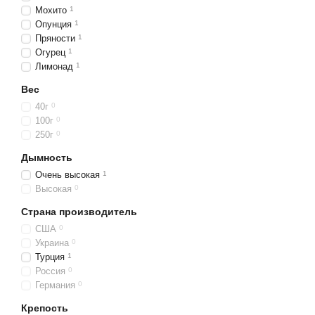
Мохито
1
Опунция
1
Пряности
1
Огурец
1
Лимонад
1
Вес
40г
0
100г
0
250г
0
Дымность
Очень высокая
1
Высокая
0
Страна производитель
США
0
Украина
0
Турция
1
Россия
0
Германия
0
Крепость