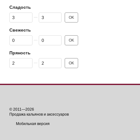
Сладость
От Сладость
До Сладость
OK
Свежесть
От Свежесть
До Свежесть
OK
Пряность
От Пряность
До Пряность
OK
© 2011—2026
Продажа кальянов и аксессуаров
Мобильная версия