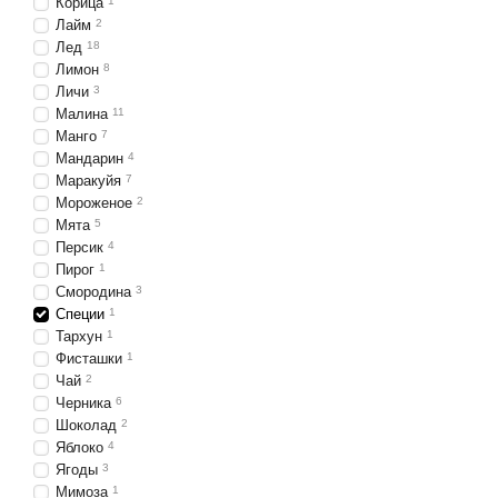
Корица
1
Лайм
2
Лед
18
Лимон
8
Личи
3
Малина
11
Манго
7
Мандарин
4
Маракуйя
7
Мороженое
2
Мята
5
Персик
4
Пирог
1
Смородина
3
Специи
1
Тархун
1
Фисташки
1
Чай
2
Черника
6
Шоколад
2
Яблоко
4
Ягоды
3
Мимоза
1