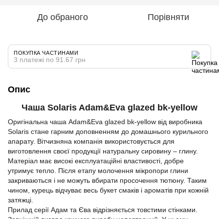
До обраного
Порівняти
ПОКУПКА ЧАСТИНАМИ
3 платежі по 91.67 грн
Опис
Чаша Solaris Adam&Eva glazed bk-yellow
Оригінальна чаша Adam&Eva glazed bk-yellow від виробника
Solaris стане гарним доповненням до домашнього курильного
апарату. Вітчизняна компанія використовується для
виготовлення своєї продукції натуральну сировину – глину.
Матеріал має високі експлуатаційні властивості, добре
утримує тепло. Після етапу молочення мікропори глини
закриваються і не можуть вбирати просочення тютюну. Таким
чином, курець відчуває весь букет смаків і ароматів при кожній
затяжці.
Прилад серії Адам та Єва відрізняється товстими стінками.