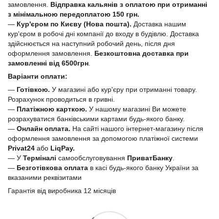
замовлення.
Відправка кальянів з оплатою при отриманні
з мінімальною передоплатою 150 грн.
—
Кур'єром по Києву (Нова пошта).
Доставка нашим
кур'єром в робочі дні компанії до входу в будівлю. Доставка
здійснюється на наступний робочий день, після дня
оформлення замовлення.
Безкоштовна доставка при
замовленні від 6500грн
.
Варіанти оплати:
—
Готівкою.
У магазині або кур'єру при отриманні товару.
Розрахунок проводиться в гривні.
—
Платіжною карткою.
У нашому магазині Ви можете
розрахуватися банківськими картами будь-якого банку.
—
Онлайн оплата.
На сайті нашого інтернет-магазину після
оформлення замовлення за допомогою платіжної системи
Privat24
або
LiqPay.
— У
Терміналі
самообслуговування
ПриватБанку
.
—
Безготівкова оплата
в касі будь-якого банку України за
вказаними реквізитами
Гарантія від виробника 12 місяців