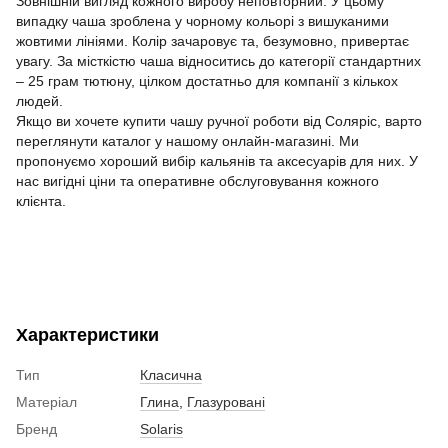
Зовнішній вигляд кожного виробу неповторний. У цьому
випадку чаша зроблена у чорному кольорі з вишуканими
жовтими лініями. Колір зачаровує та, безумовно, привертає
увагу. За місткістю чаша відноситись до категорії стандартних
– 25 грам тютюну, цілком достатньо для компанії з кількох
людей.
Якщо ви хочете купити чашу ручної роботи від Соляріс, варто
переглянути каталог у нашому онлайн-магазині. Ми
пропонуємо хороший вибір кальянів та аксесуарів для них. У
нас вигідні ціни та оперативне обслуговування кожного
клієнта.
Характеристики
Тип
Класична
Матеріал
Глина
,
Глазуровані
Бренд
Solaris