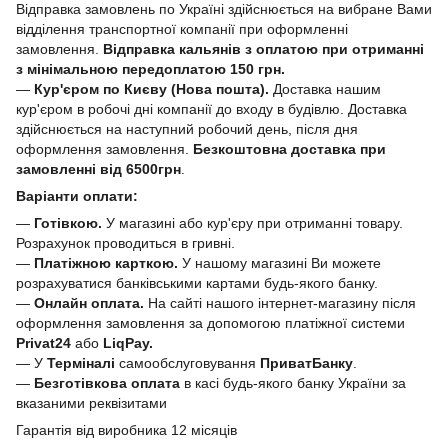
Відправка замовлень по Україні здійснюється на вибране Вами
відділення транспортної компанії при оформленні
замовлення.
Відправка кальянів з оплатою при отриманні
з мінімальною передоплатою 150 грн.
—
Кур'єром по Києву (Нова пошта).
Доставка нашим
кур'єром в робочі дні компанії до входу в будівлю. Доставка
здійснюється на наступний робочий день, після дня
оформлення замовлення.
Безкоштовна доставка при
замовленні від 6500грн
.
Варіанти оплати:
—
Готівкою.
У магазині або кур'єру при отриманні товару.
Розрахунок проводиться в гривні.
—
Платіжною карткою.
У нашому магазині Ви можете
розрахуватися банківськими картами будь-якого банку.
—
Онлайн оплата.
На сайті нашого інтернет-магазину після
оформлення замовлення за допомогою платіжної системи
Privat24
або
LiqPay.
— У
Терміналі
самообслуговування
ПриватБанку
.
—
Безготівкова оплата
в касі будь-якого банку України за
вказаними реквізитами
Гарантія від виробника 12 місяців