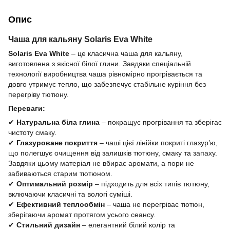
Опис
Чаша для кальяну Solaris Eva White
Solaris Eva White
– це класична чаша для кальяну,
виготовлена з якісної білої глини. Завдяки спеціальній
технології виробництва чаша рівномірно прогрівається та
довго утримує тепло, що забезпечує стабільне куріння без
перегріву тютюну.
Переваги:
✔
Натуральна біла глина
– покращує прогрівання та зберігає
чистоту смаку.
✔
Глазуроване покриття
– чаші цієї лінійки покриті глазур’ю,
що полегшує очищення від залишків тютюну, смаку та запаху.
Завдяки цьому матеріал не вбирає аромати, а пори не
забиваються старим тютюном.
✔
Оптимальний розмір
– підходить для всіх типів тютюну,
включаючи класичні та вологі суміші.
✔
Ефективний теплообмін
– чаша не перегріває тютюн,
зберігаючи аромат протягом усього сеансу.
✔
Стильний дизайн
– елегантний білий колір та