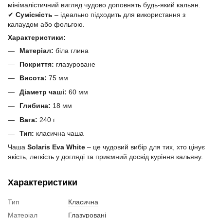
мінімалістичний вигляд чудово доповнять будь-який кальян.
✔
Сумісність
– ідеально підходить для використання з
калаудом або фольгою.
Характеристики:
Матеріал:
біла глина
Покриття:
глазуроване
Висота:
75 мм
Діаметр чаші:
60 мм
Глибина:
18 мм
Вага:
240 г
Тип:
класична чаша
Чаша
Solaris Eva White
– це чудовий вибір для тих, хто цінує
якість, легкість у догляді та приємний досвід куріння кальяну.
Характеристики
Тип
Класична
Матеріал
Глазуровані