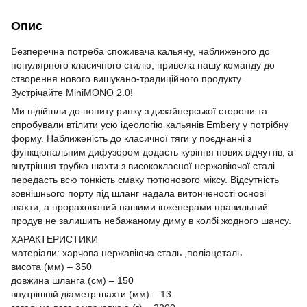
Опис
Безперечна потреба споживача кальяну, наближеного до
популярного класичного стилю, привела нашу команду до
створення нового вишукано-традиційного продукту.
Зустрічайте MiniMONO 2.0!
Ми підійшли до попиту ринку з дизайнерської сторони та
спробували втілити усю ідеологію кальянів Embery у потрібну
форму. Наближеність до класичної тяги у поєднанні з
функціональним дифузором додасть куріння нових відчуттів, а
внутрішня трубка шахти з висококласної нержавіючої сталі
передасть всю тонкість смаку тютюнового міксу. Відсутність
зовнішнього порту під шланг надала витонченості основі
шахти, а прорахований нашими інженерами правильний
продув не залишить небажаному диму в колбі жодного шансу.
ХАРАКТЕРИСТИКИ
матеріали: харчова нержавіюча сталь ,поліацеталь
висота (мм) – 350
довжина шланга (см) – 150
внутрішній діаметр шахти (мм) – 13