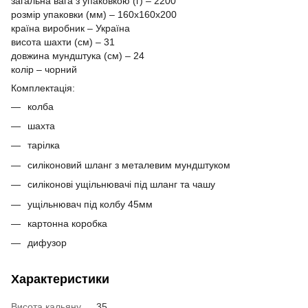
загальна вага з упаковкою (г) – 2200
розмір упаковки (мм) – 160x160x200
країна виробник – Україна
висота шахти (см) – 31
довжина мундштука (см) – 24
колір – чорний
Комплектація:
колба
шахта
тарілка
силіконовий шланг з металевим мундштуком
силіконові ущільнювачі під шланг та чашу
ущільнювач під колбу 45мм
картонна коробка
дифузор
Характеристики
Висота кальяну
35