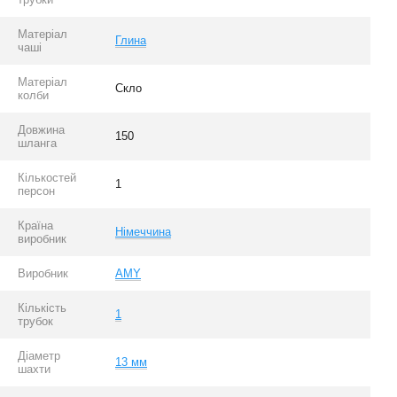
Матеріал
Глина
чаші
Матеріал
Скло
колби
Довжина
150
шланга
Кількостей
1
персон
Країна
Німеччина
виробник
Виробник
AMY
Кількість
1
трубок
Діаметр
13 мм
шахти