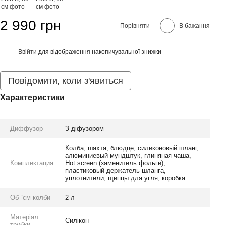
2 990 грн
Порівняти
В бажання
Ввійти
для відображення накопичувальної знижки
%
Повідомити, коли з'явиться
Характеристики
Диффузор
З діфузором
Колба, шахта, блюдце, силиконовый шланг,
алюминиевый мундштук, глиняная чаша,
Комплектация
Hot screen (заменитель фольги),
пластиковый держатель шланга,
уплотнители, щипцы для угля, коробка.
Об `єм колби
2 л
Матеріал
Силікон
трубки