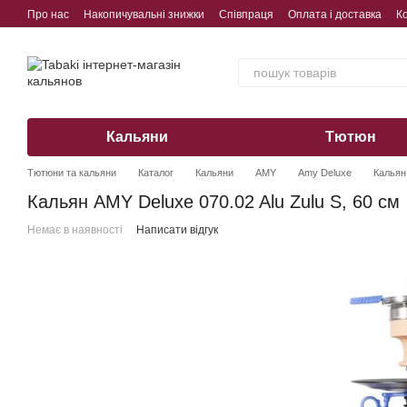
Перейти до основного контенту
Про нас
Накопичувальні знижки
Співпраця
Оплата і доставка
К
Обмін, повернення, гарантія
Кальяни
Тютюн
Тютюни та кальяни
Каталог
Кальяни
AMY
Amy Deluxe
Кальян 
Кальян AMY Deluxe 070.02 Alu Zulu S, 60 см
Немає в наявності
Написати відгук