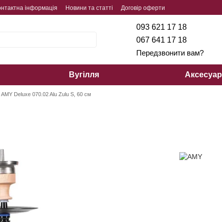
онтактна інформація
Новини та статті
Договір оферти
093 621 17 18
067 641 17 18
Передзвонити вам?
Вугілля
Аксесуа
AMY Deluxe 070.02 Alu Zulu S, 60 см