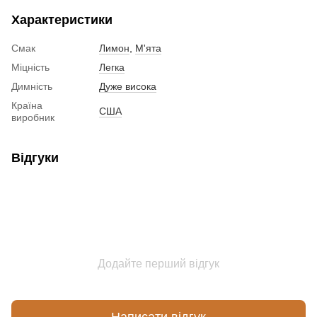
Характеристики
Смак
Лимон
,
М'ята
Міцність
Легка
Димність
Дуже висока
Країна
США
виробник
Відгуки
Додайте перший відгук
Написати відгук