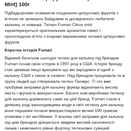
Mint) 100г
Підбадьорливо-освіжаюче поєднання цитрусових фруктів з
м'ятою не залишить байдужим ні досвідченого любителя
кальяну. ні новачка. Тютюн Fumari Citrus mint
характеризується оригінальним ароматом свіжої і
прохолодною м'яти з яскраво вираженими нотами цитрусових
фруктів.
Коротка історія Fumari
Відомий багатьом сьогодні тютюн для кальяну під брендом
Fumari почав свою історію в 1997 році в США. Історія бренду
стає цікавіше якщо врахувати що він зародився в одній з
кальяну США з такою ж назвою. Над брендом працювала та ж
група людей що створювала тютюн Танжірс. Ті хто вже
пробував заправки для кальяну фумар відзначають високу
якість і зручність використання. Багато нові виробники тютюну
для кальяну дорівнюють саме на цей бренд. Fumari стали в
деякому роді законодавцями моди в світі тютюну для кальяну.
вони першими почали використовувати великі 100 грамові
упаковки з зіп застібками. У всьому світі заправки для кальяну
під цим брендом дізнаються завдяки високій насиченості
смаків і невеликого рівню фортеці тютюнових сумішей.