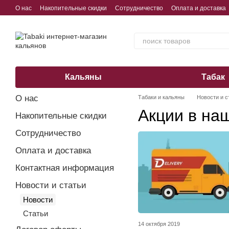
Перейти к основному контенту
О нас
Накопительные скидки
Сотрудничество
Оплата и доставка
Обмен, возврат, гарантия
Кальяны
Табак
О нас
Табаки и кальяны
Новости и с
Акции в на
Накопительные скидки
Сотрудничество
Оплата и доставка
Контактная информация
Новости и статьи
Новости
Статьи
14 октября 2019