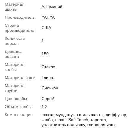
Материал
Алюминий
шахты
Производитель
YAHYA
Страна
США
производитель
Количеств
1
персон
Довжина
150
шланга
Материал
Стекло
колбы
Материал чаши
Глина
Материал
Силикон
трубки
Цвет колбы
Серый
Объем колбы
1.2
Комплектация
шахта, мундштук в стиль шахты, диффузор,
колба, шланг Soft Touch, тарелка,
уплотнитель под чашу, глиняная чаша