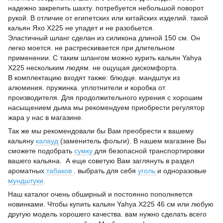
надежно закрепить шахту. потребуется небольшой поворот
рукой. В отличие от египетских или китайских изделий. такой
кальян Яхо Х225 не упадет и не разобьется.
Эластичный шланг сделан из силикона длиной 150 см. Он
легко моется. не растрескивается при длительном
применении. С таким шлангом можно курить кальян Yahya
Х225 нескольким людям. не ощущая дискомфорта.
В комплектацию входят также: блюдце. мандштук из
алюминия. пружинка. уплотнители и коробка от
производителя. Для продолжительного курения с хорошим
насыщением дыма мы рекомендуем приобрести регулятор
жара у нас в магазине.
Так же мы рекомендовали бы Вам преобрести к вашему
кальяну
калауд
(заменитель фольги). В нашем магазине Вы
сможете подобрать
сумку
для безопасной транспортировки
вашего кальяна. А еще советую Вам заглянуть в раздел
ароматных
табаков
. выбрать для себя
уголь
и одноразовые
мундштуки
.
Наш каталог очень обширный и постоянно пополняется
новинками. Чтобы купить кальян Yahya Х225 46 см или любую
другую модель хорошего качества. вам нужно сделать всего