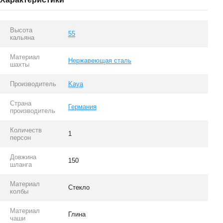
Высота
55
кальяна
Материал
Нержавеющая сталь
шахты
Производитель
Kaya
Страна
Германия
производитель
Количеств
1
персон
Довжина
150
шланга
Материал
Стекло
колбы
Материал
Глина
чаши