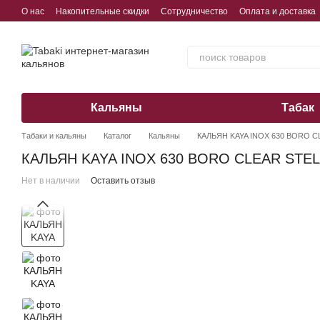
Перейти к основному контенту
О нас
Накопительные скидки
Сотрудничество
Оплата и доставка
Обмен, возврат, гарантия
Кальяны
Табак
Табаки и кальяны
Каталог
Кальяны
КАЛЬЯН KAYA INOX 630 BORO C
КАЛЬЯН KAYA INOX 630 BORO CLEAR STEL
Нет в наличии
Оставить отзыв