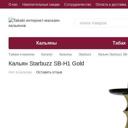
Перейти к основному контенту
О нас
Накопительные скидки
Сотрудничество
Оплата и доставка
Обмен, возврат, гарантия
Кальяны
Табак
Табаки и кальяны
Каталог
Кальяны
Starbuzz
Кальян Starbuzz SB
Кальян Starbuzz SB-H1 Gold
Нет в наличии
Оставить отзыв