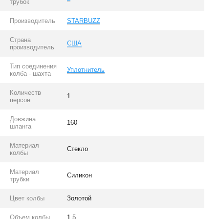
трубок
Производитель
STARBUZZ
Страна
США
производитель
Тип соединения
Уплотнитель
колба - шахта
Количеств
1
персон
Довжина
160
шланга
Материал
Стекло
колбы
Материал
Силикон
трубки
Цвет колбы
Золотой
Объем колбы
1.5