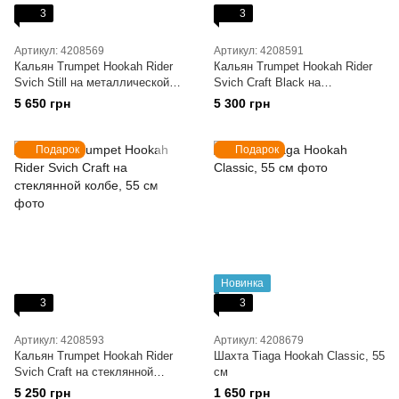
3
3
Артикул: 4208569
Артикул: 4208591
Кальян Trumpet Hookah Rider
Кальян Trumpet Hookah Rider
Svich Still на металлической
Svich Craft Black на
колбе, 55 см
стеклянной колбе, 55 см
5 650 грн
5 300 грн
Подарок
Подарок
Новинка
3
3
Артикул: 4208593
Артикул: 4208679
Кальян Trumpet Hookah Rider
Шахта Tiaga Hookah Classic, 55
Svich Craft на стеклянной
см
колбе, 55 см
5 250 грн
1 650 грн