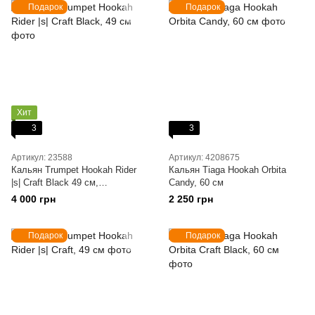
Подарок
Подарок
Хит
3
3
Артикул: 23588
Артикул: 4208675
Кальян Trumpet Hookah Rider
Кальян Tiaga Hookah Orbita
|s| Craft Black 49 см,
Candy, 60 см
бирюзовый
4 000 грн
2 250 грн
Подарок
Подарок