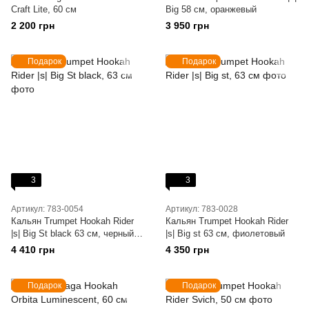
Craft Lite, 60 см
Big 58 см, оранжевый
2 200 грн
3 950 грн
Подарок
Подарок
3
3
Артикул: 783-0054
Артикул: 783-0028
Кальян Trumpet Hookah Rider
Кальян Trumpet Hookah Rider
|s| Big St black 63 см, черный
|s| Big st 63 см, фиолетовый
супер мат
4 410 грн
4 350 грн
Подарок
Подарок