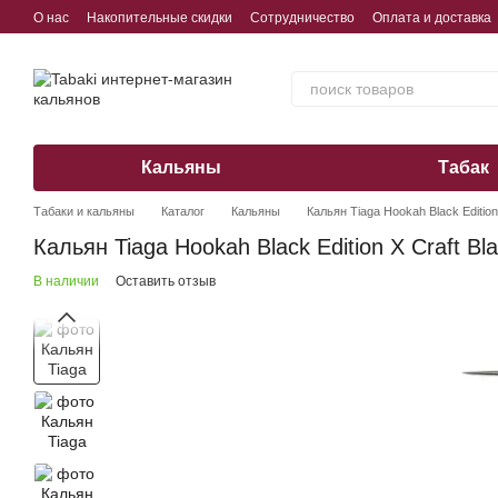
Перейти к основному контенту
О нас
Накопительные скидки
Сотрудничество
Оплата и доставка
Обмен, возврат, гарантия
Кальяны
Табак
Табаки и кальяны
Каталог
Кальяны
Кальян Tiaga Hookah Black Edition
Кальян Tiaga Hookah Black Edition X Craft Bl
В наличии
Оставить отзыв