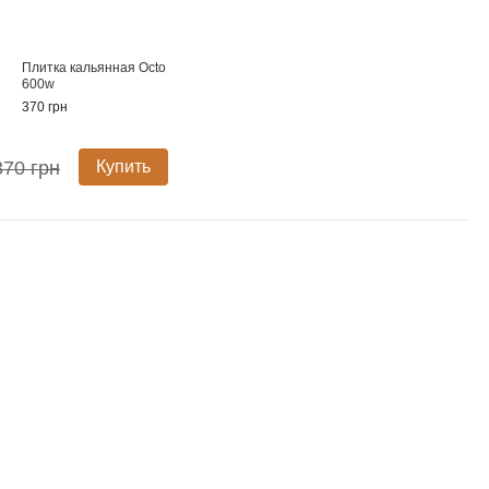
Плитка кальянная Octo
600w
370 грн
370 грн
Купить