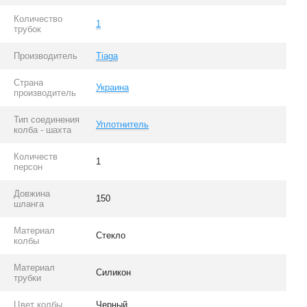
Количество
1
трубок
Производитель
Tiaga
Страна
Украина
производитель
Тип соединения
Уплотнитель
колба - шахта
Количеств
1
персон
Довжина
150
шланга
Материал
Стекло
колбы
Материал
Силикон
трубки
Цвет колбы
Черный