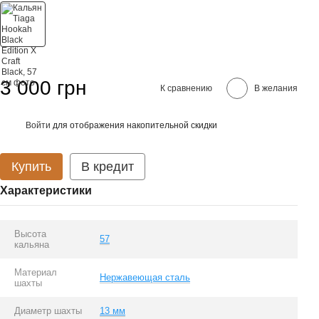
3 000 грн
К сравнению
В желания
Войти
для отображения накопительной скидки
%
Купить
В кредит
Характеристики
Высота
57
кальяна
Материал
Нержавеющая сталь
шахты
Диаметр шахты
13 мм