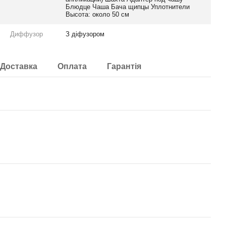
Блюдце Чаша Бача щипцы Уплотнители
Высота: около 50 см
Диффузор
З діфузором
Доставка
Оплата
Гарантія