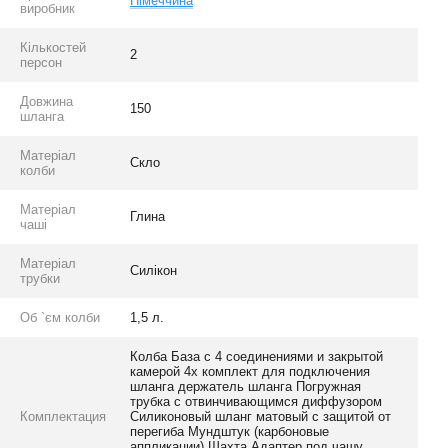
Німеччина
виробник
Кількостей
2
персон
Довжина
150
шланга
Матеріал
Скло
колби
Матеріал
Глина
чаші
Матеріал
Силікон
трубки
Об `єм колби
1,5 л.
Колба База с 4 соединениями и закрытой
камерой 4x комплект для подключения
шланга держатель шланга Погружная
трубка с отвинчивающимся диффузором
Комплектация
Силиконовый шланг матовый с защитой от
перегиба Мундштук (карбоновые
аппликации) Шахта Адаптер под чашу