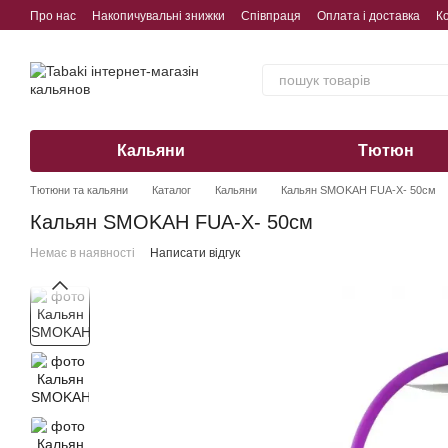
Перейти до основного контенту
Про нас
Накопичувальні знижки
Співпраця
Оплата і доставка
К
Обмін, повернення, гарантія
Кальяни
Тютюн
Тютюни та кальяни
Каталог
Кальяни
Кальян SMOKAH FUA-X- 50см
Кальян SMOKAH FUA-X- 50см
Немає в наявності
Написати відгук