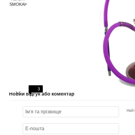
3
Новий відгук або коментар
Увій