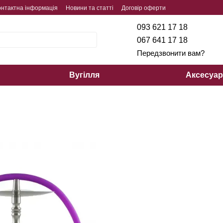
онтактна інформація
Новини та статті
Договір оферти
093 621 17 18
067 641 17 18
Передзвонити вам?
Вугілля
Аксесуа