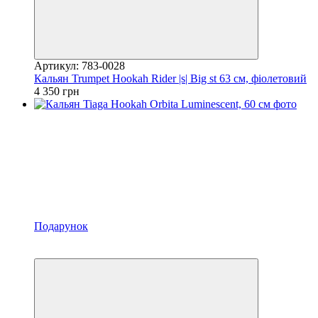
Артикул: 783-0028
Кальян Trumpet Hookah Rider |s| Big st 63 см, фіолетовий
4 350 грн
Подарунок
Новинка
3