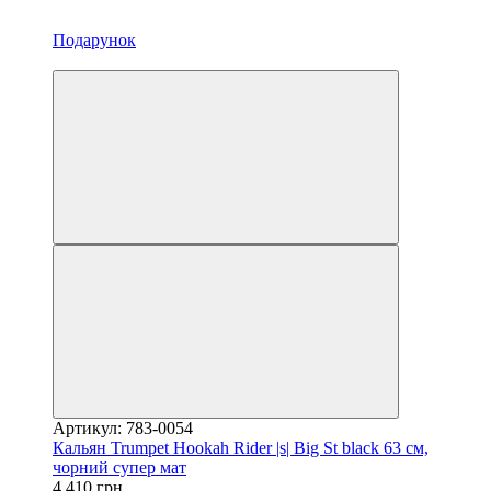
Подарунок
3
Артикул: 783-0054
Кальян Trumpet Hookah Rider |s| Big St black 63 см,
чорний супер мат
4 410 грн