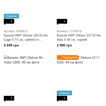
Новинка
3
3
Артикул: 4208837
Артикул: 773-0079
Кальян AMY Deluxe 126.02 Alu
Кальян AMY Deluxe 127.02 Alu
Cage S 57 см, сріблясто-
Apis S 45 см, чорний
чорний
3 049 грн
2 890 грн
Подарунок
Новинка
3
3