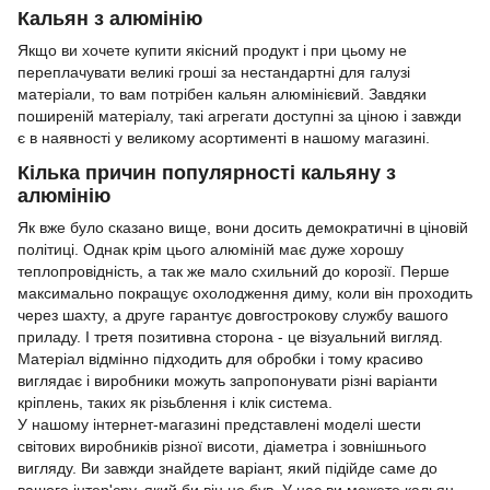
Кальян з алюмінію
Якщо ви хочете купити якісний продукт і при цьому не
переплачувати великі гроші за нестандартні для галузі
матеріали, то вам потрібен кальян алюмінієвий. Завдяки
поширеній матеріалу, такі агрегати доступні за ціною і завжди
є в наявності у великому асортименті в нашому магазині.
Кілька причин популярності кальяну з
алюмінію
Як вже було сказано вище, вони досить демократичні в ціновій
політиці. Однак крім цього алюміній має дуже хорошу
теплопровідність, а так же мало схильний до корозії. Перше
максимально покращує охолодження диму, коли він проходить
через шахту, а друге гарантує довгострокову службу вашого
приладу. І третя позитивна сторона - це візуальний вигляд.
Матеріал відмінно підходить для обробки і тому красиво
виглядає і виробники можуть запропонувати різні варіанти
кріплень, таких як різьблення і клік система.
У нашому інтернет-магазині представлені моделі шести
світових виробників різної висоти, діаметра і зовнішнього
вигляду. Ви завжди знайдете варіант, який підійде саме до
вашого інтер'єру, який би він не був. У нас ви можете кальян