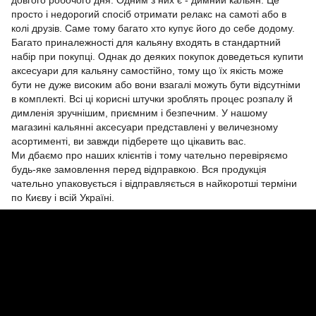
довгого робочого дня. Одним з них є - димний кальян. Це
просто і недорогий спосіб отримати релакс на самоті або в
колі друзів. Саме тому багато хто купує його до себе додому.
Багато приналежності для кальяну входять в стандартний
набір при покупці. Однак до деяких покупок доведеться купити
аксесуари для кальяну самостійно, тому що їх якість може
бути не дуже високим або вони взагалі можуть бути відсутніми
в комплекті. Всі ці корисні штучки зроблять процес розпалу й
димленія зручнішим, приємним і безпечним. У нашому
магазині кальянні аксесуари представлені у величезному
асортименті, ви завжди підберете що цікавить вас.
Ми дбаємо про наших клієнтів і тому чательно перевіряємо
будь-яке замовлення перед відправкою. Вся продукція
чательно упаковується і відправляється в найкоротші терміни
по Києву і всій Україні.