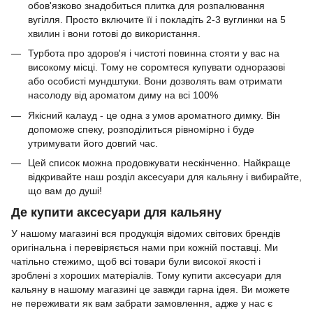
обов'язково знадобиться плитка для розпалювання
вугілля. Просто включите її і покладіть 2-3 вуглинки на 5
хвилин і вони готові до використання.
Турбота про здоров'я і чистоті повинна стояти у вас на
високому місці. Тому не соромтеся купувати одноразові
або особисті мундштуки. Вони дозволять вам отримати
насолоду від ароматом диму на всі 100%
Якісний калауд - це одна з умов ароматного димку. Він
допоможе спеку, розподілиться рівномірно і буде
утримувати його довгий час.
Цей список можна продовжувати нескінченно. Найкраще
відкривайте наш розділ аксесуари для кальяну і вибирайте,
що вам до душі!
Де купити аксесуари для кальяну
У нашому магазині вся продукція відомих світових брендів
оригінальна і перевіряється нами при кожній поставці. Ми
чатільно стежимо, щоб всі товари були високої якості і
зроблені з хороших матеріалів. Тому купити аксесуари для
кальяну в нашому магазині це завжди гарна ідея. Ви можете
не переживати як вам забрати замовлення, адже у нас є