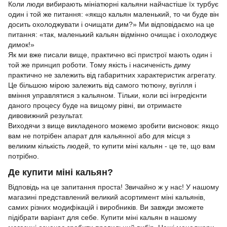
Коли люди вибирають мініатюрні кальяни найчастіше їх турбує
один і той же питання: «якщо кальян маленький, то чи буде він
досить охолоджувати і очищати дим?» Ми відповідаємо на це
питання: «так, маленький кальян відмінно очищає і охолоджує
димок!»
Як ми вже писали вище, практично всі пристрої мають один і
той же принцип роботи. Тому якість і насиченість диму
практично не залежить від габаритних характеристик агрегату.
Це більшою мірою залежить від самого тютюну, вугілля і
вміння управлятися з кальяном. Тільки, коли всі інгредієнти
даного процесу буде на вищому рівні, ви отримаєте
дивовижний результат.
Виходячи з вище викладеного можемо зробити висновок: якщо
вам не потрібен апарат для кальянної або для місця з
великим кількість людей, то купити міні кальян - це те, що вам
потрібно.
Де купити міні кальян?
Відповідь на це запитання проста! Звичайно ж у нас! У нашому
магазині представлений великий асортимент міні кальянів,
самих різних модифікацій і виробників. Ви завжди зможете
підібрати варіант для себе. Купити міні кальян в нашому