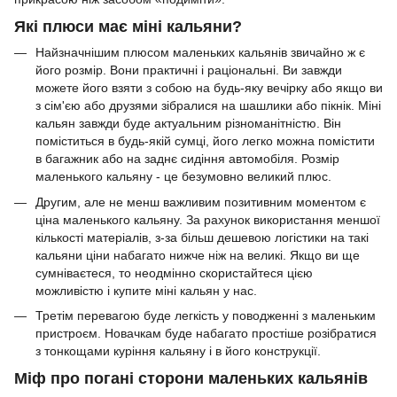
Які плюси має міні кальяни?
Найзначнішим плюсом маленьких кальянів звичайно ж є
його розмір. Вони практичні і раціональні. Ви завжди
можете його взяти з собою на будь-яку вечірку або якщо ви
з сім'єю або друзями зібралися на шашлики або пікнік. Міні
кальян завжди буде актуальним різноманітністю. Він
поміститься в будь-якій сумці, його легко можна помістити
в багажник або на заднє сидіння автомобіля. Розмір
маленького кальяну - це безумовно великий плюс.
Другим, але не менш важливим позитивним моментом є
ціна маленького кальяну. За рахунок використання меншої
кількості матеріалів, з-за більш дешевою логістики на такі
кальяни ціни набагато нижче ніж на великі. Якщо ви ще
сумніваєтеся, то неодмінно скористайтеся цією
можливістю і купите міні кальян у нас.
Третім перевагою буде легкість у поводженні з маленьким
пристроєм. Новачкам буде набагато простіше розібратися
з тонкощами куріння кальяну і в його конструкції.
Міф про погані сторони маленьких кальянів