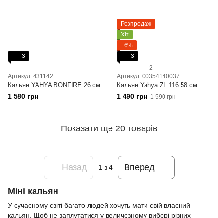
Розпродаж
Хіт
−6%
3
3
2
Артикул: 431142
Артикул: 00354140037
Кальян YAHYA BONFIRE 26 см
Кальян Yahya ZL 116 58 см
1 580 грн
1 490 грн
1 590 грн
Показати ще 20 товарів
Назад
Вперед
1
з 4
Міні кальян
У сучасному світі багато людей хочуть мати свій власний
кальян. Щоб не заплутатися у величезному виборі різних