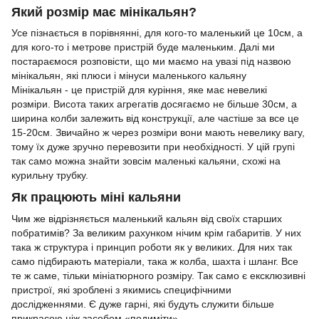
Який розмір має мінікальян?
Усе пізнається в порівнянні, для кого-то маленький це 10см, а
для кого-то і метрове пристрій буде маленьким. Далі ми
постараємося розповісти, що ми маємо на увазі під назвою
мінікальян, які плюси і мінуси маленького кальяну
Мінікальян - це пристрій для куріння, яке має невеликі
розміри. Висота таких агрегатів досягаємо не більше 30см, а
ширина колби залежить від конструкції, але частіше за все це
15-20см. Звичайно ж через розміри вони мають невелику вагу,
тому їх дуже зручно перевозити при необхідності. У цій групі
так само можна знайти зовсім маленькі кальяни, схожі на
курильну трубку.
Як працюють міні кальяни
Чим же відрізняється маленький кальян від своїх старших
побратимів? За великим рахунком нічим крім габаритів. У них
така ж структура і принцип роботи як у великих. Для них так
само підбирають матеріали, така ж колба, шахта і шланг. Все
те ж саме, тільки мініатюрного розміру. Так само є ексклюзивні
пристрої, які зроблені з якимись специфічними
дослідженнями. Є дуже гарні, які будуть служити більше
прикрасою ніж засобом «подиміти».