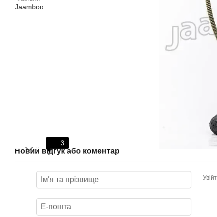
3
Новий відгук або коментар
Увій