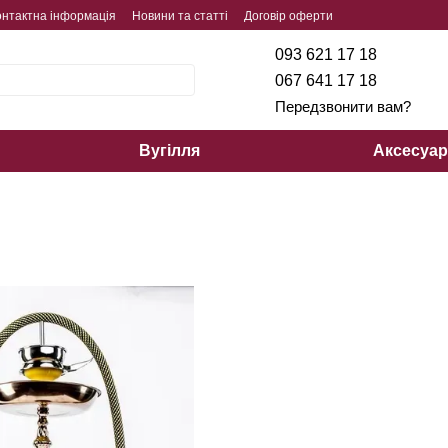
онтактна інформація
Новини та статті
Договір оферти
093 621 17 18
067 641 17 18
Передзвонити вам?
Вугілля
Аксесуа