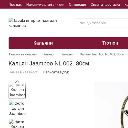
Перейти до основного контенту
Про нас
Накопичувальні знижки
Співпраця
Оплата і доставка
К
Обмін, повернення, гарантія
Кальяни
Тютюн
Тютюни та кальяни
Каталог
Кальяни
Кальян Jaamboo NL 002. 80см
Кальян Jaamboo NL 002. 80см
Немає в наявності
Написати відгук