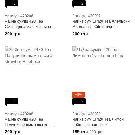
3
3
Артикул: 420206
Артикул: 420207
Чайна суміш 420 Tea
Чайна суміш 420 Tea Апельсин
Смородина мал. чорниця -
Мандарин - Citrus orange
someberry
200 грн
200 грн
−6%
3
3
Артикул: 420208
Артикул: 420209
Чайна суміш 420 Tea
Чайна суміш 420 Tea Лимон
Полуничне шампанське -
лайм - Lemon Lime
strawberry bubbles
200 грн
189 грн
200 грн