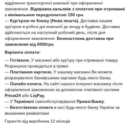
відділення транспортної компанії при оформленні
замовлення.
Відправка кальянів з оплатою при отриманні
з мінімальною передоплатою 150 грн.
—
Кур'єром по Києву (Нова пошта).
Доставка нашим
кур'єром в робочі дні компанії до входу в будівлю. Доставка
здійснюється на наступний робочий день, після дня
оформлення замовлення.
Безкоштовна доставка при
замовленні від 6500грн
.
Варіанти оплати:
—
Готівкою.
У магазині або кур'єру при отриманні товару.
Розрахунок проводиться в гривні.
—
Платіжною карткою.
У нашому магазині Ви можете
розрахуватися банківськими картами будь-якого банку.
—
Онлайн оплата.
На сайті нашого інтернет-магазину після
оформлення замовлення за допомогою платіжної системи
Privat24
або
LiqPay.
— У
Терміналі
самообслуговування
ПриватБанку
.
—
Безготівкова оплата
в касі будь-якого банку України за
вказаними реквізитами
Гарантія від виробника 12 місяців