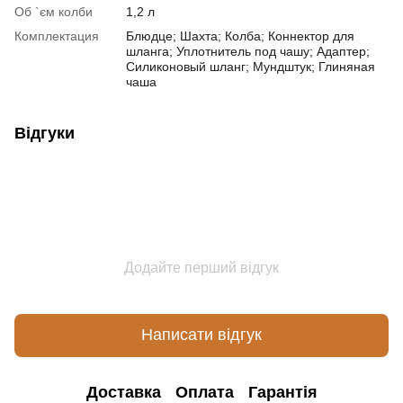
Об `єм колби
1,2 л
Комплектация
Блюдце; Шахта; Колба; Коннектор для
шланга; Уплотнитель под чашу; Адаптер;
Силиконовый шланг; Мундштук; Глиняная
чаша
Відгуки
Додайте перший відгук
Написати відгук
Доставка
Оплата
Гарантія