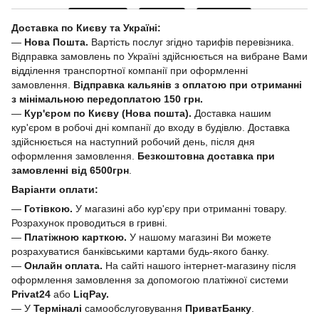
Доставка по Києву та Україні:
—
Нова Пошта.
Вартість послуг згідно тарифів перевізника.
Відправка замовлень по Україні здійснюється на вибране Вами
відділення транспортної компанії при оформленні
замовлення.
Відправка кальянів з оплатою при отриманні
з мінімальною передоплатою 150 грн.
—
Кур'єром по Києву (Нова пошта).
Доставка нашим
кур'єром в робочі дні компанії до входу в будівлю. Доставка
здійснюється на наступний робочий день, після дня
оформлення замовлення.
Безкоштовна доставка при
замовленні від 6500грн
.
Варіанти оплати:
—
Готівкою.
У магазині або кур'єру при отриманні товару.
Розрахунок проводиться в гривні.
—
Платіжною карткою.
У нашому магазині Ви можете
розрахуватися банківськими картами будь-якого банку.
—
Онлайн оплата.
На сайті нашого інтернет-магазину після
оформлення замовлення за допомогою платіжної системи
Privat24
або
LiqPay.
— У
Терміналі
самообслуговування
ПриватБанку
.