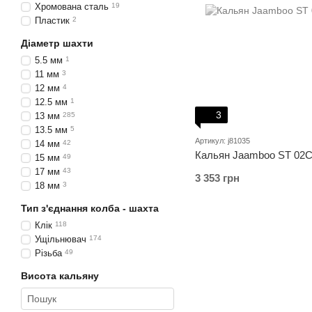
Хромована сталь
19
Пластик
2
Діаметр шахти
5.5 мм
1
11 мм
3
12 мм
4
12.5 мм
1
3
13 мм
285
13.5 мм
5
Артикул: j81035
14 мм
42
Кальян Jaamboo ST 02C 
15 мм
49
17 мм
43
3 353 грн
18 мм
3
Тип з'єднання колба - шахта
Клік
118
Ущільнювач
174
Різьба
49
Висота кальяну