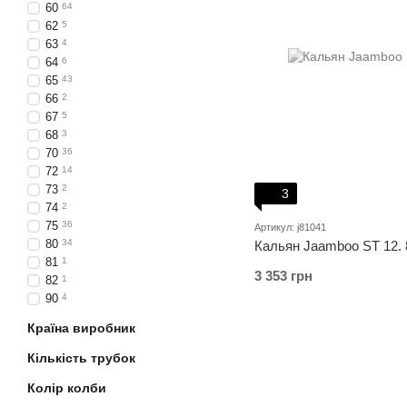
60
64
62
5
63
4
64
6
65
43
66
2
67
5
68
3
70
36
72
14
73
2
3
74
2
75
36
Артикул: j81041
80
34
Кальян Jaamboo ST 12. 
81
1
3 353 грн
82
1
90
4
Країна виробник
Кількість трубок
Колір колби