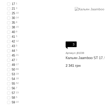
17
1
21
3
25
10
30
14
35
8
38
15
40
9
41
5
42
12
3
43
5
44
5
Артикул: j81038
45
21
Кальян Jaamboo ST 17.
47
2
49
17
2 341 грн
50
89
53
19
54
18
55
52
56
7
57
23
58
5
59
10