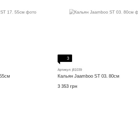
3
Артикул: j81039
 55см
Кальян Jaamboo ST 03. 80см
3 353 грн