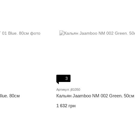
3
Артикул: j81050
lue. 80см
Кальян Jaamboo NM 002 Green. 50см
1 632 грн