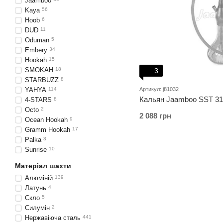
Jaamboo
Kaya
56
Hoob
6
DUD
11
Oduman
5
Embery
34
Hookah
15
SMOKAH
18
3
STARBUZZ
8
Артикул: j81032
YAHYA
114
Кальян Jaamboo SST 31
4-STARS
8
Octo
2
2 088 грн
Ocean Hookah
9
Gramm Hookah
17
Palka
8
Sunrise
10
Матеріал шахти
Алюміній
139
Латунь
4
Скло
5
Силумін
2
Нержавіюча сталь
441