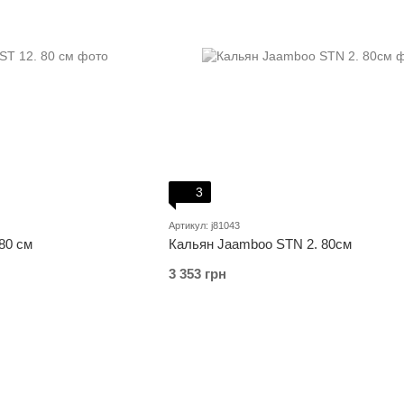
3
Артикул: j81043
80 см
Кальян Jaamboo STN 2. 80см
3 353 грн