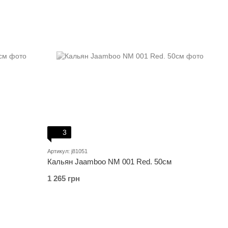
3
Артикул: j81051
Кальян Jaamboo NM 001 Red. 50см
1 265 грн