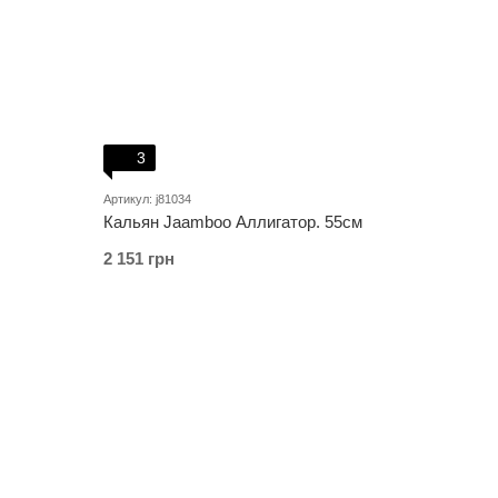
3
Артикул: j81034
Кальян Jaamboo Аллигатор. 55см
2 151 грн