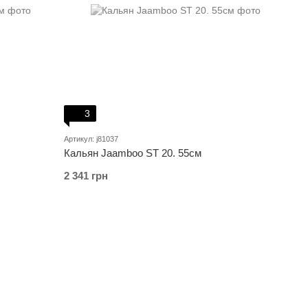
3
Артикул: j81037
Кальян Jaamboo ST 20. 55см
2 341 грн