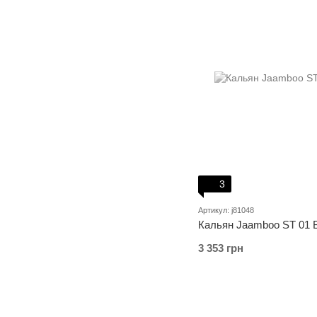
3
Артикул: j81048
Кальян Jaamboo ST 01 B
3 353 грн