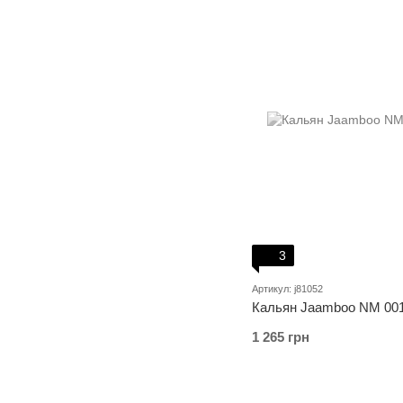
3
Артикул: j81052
Кальян Jaamboo NM 001
1 265 грн