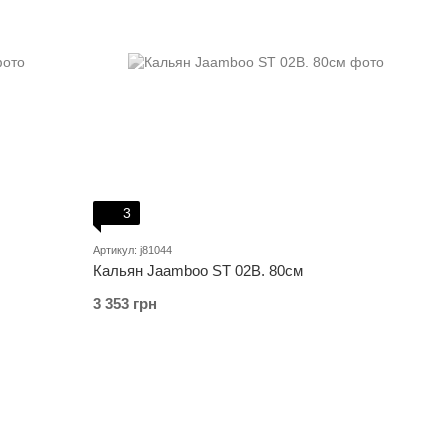
3
Артикул: j81044
Кальян Jaamboo ST 02B. 80см
3 353 грн