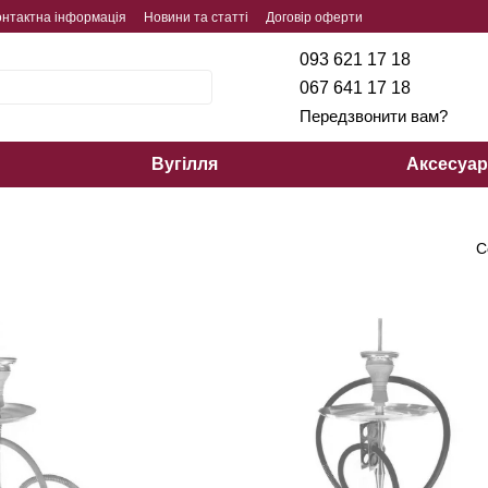
онтактна інформація
Новини та статті
Договір оферти
093 621 17 18
067 641 17 18
Передзвонити вам?
Вугілля
Аксесуа
С