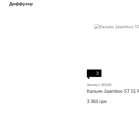
Диффузор
3
Артикул: j81045
Кальян Jaamboo ST 01 
3 353 грн