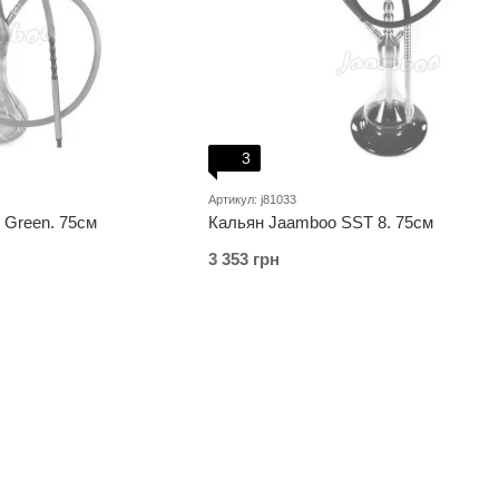
3
Артикул: j81033
 Green. 75см
Кальян Jaamboo SST 8. 75см
3 353 грн