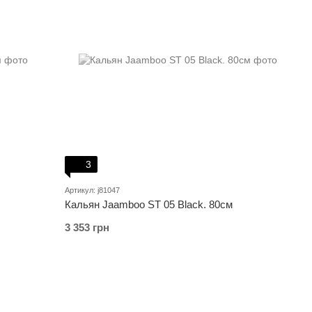
3
Артикул: j81047
Кальян Jaamboo ST 05 Black. 80см
3 353 грн