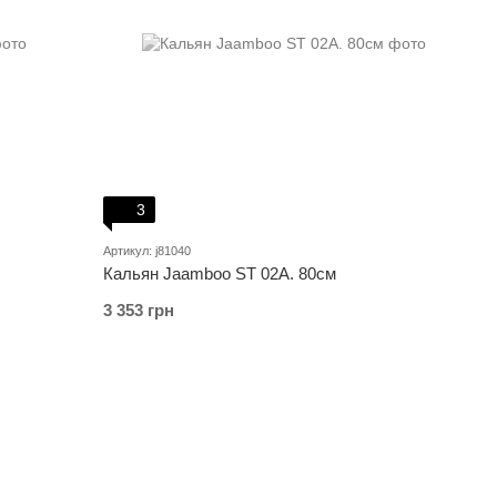
3
Артикул: j81040
Кальян Jaamboo ST 02A. 80см
3 353 грн