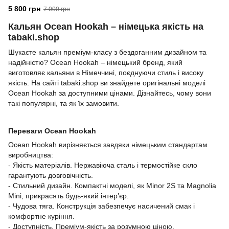
Фіолетовий
5 800 грн
7 000 грн
Кальян Ocean Hookah – німецька якість на
tabaki.shop
Шукаєте кальян преміум-класу з бездоганним дизайном та
надійністю? Ocean Hookah – німецький бренд, який
виготовляє кальяни в Німеччині, поєднуючи стиль і високу
якість. На сайті tabaki.shop ви знайдете оригінальні моделі
Ocean Hookah за доступними цінами. Дізнайтесь, чому вони
такі популярні, та як їх замовити.
Переваги Ocean Hookah
Ocean Hookah вирізняється завдяки німецьким стандартам
виробництва:
- Якість матеріалів. Нержавіюча сталь і термостійке скло
гарантують довговічність.
- Стильний дизайн. Компактні моделі, як Minor 2S та Magnolia
Mini, прикрасять будь-який інтер’єр.
- Чудова тяга. Конструкція забезпечує насичений смак і
комфортне куріння.
- Доступність. Преміум-якість за розумною ціною.