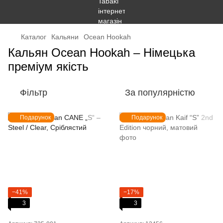
Каталог
Кальяни
Ocean Hookah
Кальян Ocean Hookah – Німецька
преміум якість
Фільтр
За популярністю
Подарунок
Подарунок
−41%
−17%
3
3