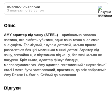
ПОКУПКА ЧАСТИНАМИ
3 платежі по 93.33 грн
Опис
AMY адаптер під чашу (STEEL)
– оригінальна запасна
частина, яка любить губитися, адже вона точно знає свою
значущість. Громіздкий, з купою деталей, кальян просто
розвалиться без цієї маленької міцної деталі. Адаптер під
чашу, звичайно ж, є підставкою під чашу, без якої кальян не
покуриш. Крім цього, адаптер фіксує блюдце,
мелласоуловлювач. Amy адаптер виготовлений з нержавіючої
сталі і може бути застосований, практично, до всіх побратимів
Amy Deluxe і 4-Star`s. Стійкий до окиснення.
Відгуки