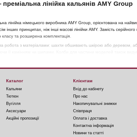
 преміальна лінійка кальянів AMY Group
а лінійка німецького виробника AMY Group, орієнтована на найвищи
сім інших принципах, ніж інші масові лінійки AMY. Замість серійног
о класу та розширена комплектація.
ла робота з матеріалами: шахти обшивають шкірою або деревом, а
ючи її камінням чи шипами. Колби для частини моделей також видува
S цінується за те, що кальян перестає бути лише девайсом і стає п
єром, і приватних покупців, які вже розбираються в кальянах та гото
Каталог
Клієнтам
Кальяни
Вхід до кабінету
Тютюн
Про нас
омпанія, а бренд у складі AMY Group, німецького виробника кальянів
ть сина Аміра за тим самим принципом, за яким десятьма роками ра
Вугілля
Накопичувальні знижки
Аксесуари
Співпраця
у запуску полягало не в тому, щоб конкурувати з AMY Deluxe за цін
Акційні пропозиції
Оплата і доставка
ся на протилежності масовому виробництву: замість уніфікованих д
Контактна інформація
плярів з’являються предмети з індивідуальними особливостями.
Новини та статті