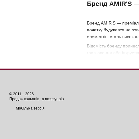
Бренд AMIR'S —
Бренд AMIR'S — преміальн
початку будувався на зов
елементів, сталь високог
Відомість бренду принес
гравіювання або інкрусту
Серед покупців AMY AMIR'
хочуть виділитися інтер’
Історія бренду
© 2011—2026
AMIR'S — не самостійна к
Продаж кальянів та аксесуарів
Дабес і назвав її на чес
Мобільна версія
Завдання бренду з момент
Філософія бренду будуєть
замість однакових екзем