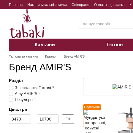
Перейти до основного контенту
Про нас
Накопичувальні знижки
Співпраця
Оплата і доставка
К
Обмін, повернення, гарантія
Кальяни
Тютюн
Тютюни та кальяни
Каталог
Бренд AMIR'S
Бренд AMIR'S
Розділ
З нержавіючої сталі
9
Amy AMIR`S
9
Популярні
2
Подарунок
Ціна, грн
Від Ціна, грн
До Ціна, грн
ОК