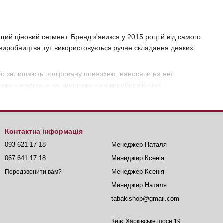
й ціновий сегмент. Бренд з'явився у 2015 році й від самого
о виробництва тут використовується ручне складання деяких
бо залишають поліровану поверхню, наносячи на неї
ють вручну, а не відливають на виробничій лінії.
редметом із власним характером. Це стосується і закладів, які
ві дорого платити за матеріали й штучне складання.
Контактна інформація
093 621 17 18
Менеджер Наталя
 з Аугсбурга. Лінійку запустив засновник компанії Ібрагім
067 641 17 18
Менеджер Ксенія
ніше на честь доньки була названа основна лінійка
AMY Deluxe
.
Менеджер Ксенія
Передзвонити вам?
ою, а в тому, щоб закрити попит у дорожчому сегменті ринку.
Менеджер Наталя
еталей тут використовується авторська обробка шахт і колб,
tabakishop@gmail.com
Київ, Харківське шосе 19.