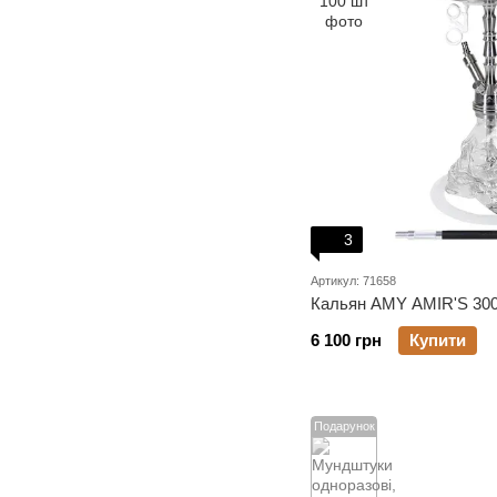
3
Артикул: 71658
Кальян AMY AMIR'S 300
6 100 грн
Купити
Подарунок