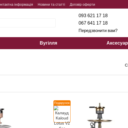
онтактна інформація
Новини та статті
Договір оферти
093 621 17 18
067 641 17 18
Передзвонити вам?
Вугілля
Аксесуа
С
Подарунок