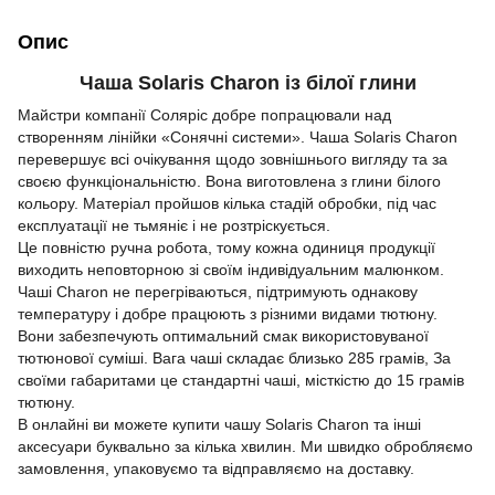
Опис
Чаша Solaris Charon із білої глини
Майстри компанії Соляріс добре попрацювали над
створенням лінійки «Сонячні системи». Чаша Solaris Charon
перевершує всі очікування щодо зовнішнього вигляду та за
своєю функціональністю. Вона виготовлена з глини білого
кольору. Матеріал пройшов кілька стадій обробки, під час
експлуатації не тьмяніє і не розтріскується.
Це повністю ручна робота, тому кожна одиниця продукції
виходить неповторною зі своїм індивідуальним малюнком.
Чаші Charon не перегріваються, підтримують однакову
температуру і добре працюють з різними видами тютюну.
Вони забезпечують оптимальний смак використовуваної
тютюнової суміші. Вага чаші складає близько 285 грамів, За
своїми габаритами це стандартні чаші, місткістю до 15 грамів
тютюну.
В онлайні ви можете купити чашу Solaris Charon та інші
аксесуари буквально за кілька хвилин. Ми швидко обробляємо
замовлення, упаковуємо та відправляємо на доставку.