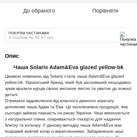
До обраного
Порівняти
ПОКУПКА ЧАСТИНАМИ
3 платежі по 91.67 грн
Опис
Чаша Solaris Adam&Eva glazed yellow-bk
Цікавою новинкою від Solaris стала чаша Adam&Eva glazed
yellow-bk. Український бренд, який був заснований нещодавно,
зумів вразити курців своєю високою якістю та увагою до кожної
деталі.
Отримати задоволення від власного димного агрегату
допоможе чаша Адам та Єва. Це ексклюзивна продукція, яка
сьогодні займає першість на ринку України. Чаші виконуються
з натуральної глини, покриваються глазур'ю для надання
блиску та кольору. У даному випадку чаша Adam&Eva має
яскравий жовтий колір із вкрапленнями. Забарвлення чаші