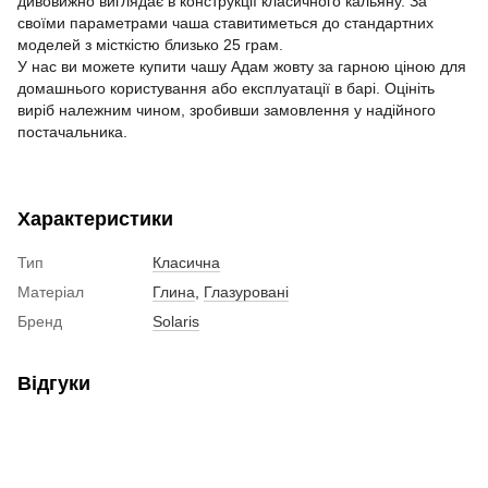
дивовижно виглядає в конструкції класичного кальяну. За
своїми параметрами чаша ставитиметься до стандартних
моделей з місткістю близько 25 грам.
У нас ви можете купити чашу Адам жовту за гарною ціною для
домашнього користування або експлуатації в барі. Оцініть
виріб належним чином, зробивши замовлення у надійного
постачальника.
Характеристики
Тип
Класична
Матеріал
Глина
,
Глазуровані
Бренд
Solaris
Відгуки