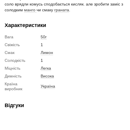
соло врядли комусь сподобається кисляк. але зробити заміс з
солодким
манго
чи смаку
граната
.
Характеристики
Вага
50г
Свіжість
1
Смак
Лимон
Солодкість
1
Міцність
Легка
Димність
Висока
Країна
Україна
виробник
Відгуки