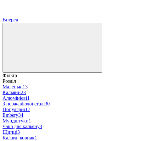
Вперед
Фільтр
Розділ
Маленькі
13
Кальяни
23
Алюмінієві
1
З нержавіючої сталі
30
Популярні
17
Embery
34
Мундштуки
1
Чаші для кальяну
3
Щипці
3
Калауд, ковпак
1