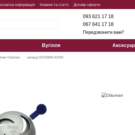
онтактна інформація
Новини та статті
Договір оферти
093 621 17 18
067 641 17 18
Передзвонити вам?
Вугілля
Аксесуа
овпак Oduman
калауд ODUMAN IGNIS