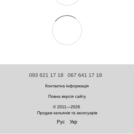
093 621 17 18
067 641 17 18
Контактна інформація
Повна версія сайту
© 2011—2026
Продаж кальянів та аксесуарів
Рус
Укр