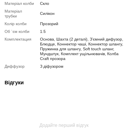
Матеріал колби
Скло
Матеріал
Силікон
трубки
Колір колби
Прозорий
Об `єм колби
1.5
Комплектация
Основа, Шахта (2 деталі), З’ємний дифузор,
Блюдце, Коннектор чаші, Коннектор шлангу,
Пружинка для шлангу, Soft touch шланг,
Мундштук, Комплект ущільнювачів, Колба
Craft прозора
Диффузор
З діфузором
Відгуки
Додайте перший відгук