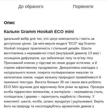
До обраного
Порівняти
Опис
Кальян Gramm Hookah ECO mini
ідеальний вибір для тих, хто цінує компактність і якість за
доступною ціною. Ця міні-версія моделі "ECO" від Gramm
Hookah поєднує практичність і стильний дизайн. Шахта
виготовлена з нержавіючої сталі (внутрішній діаметр 13 мм) і
оснащена дифузором, що забезпечує тиху та м’яку тягу.
Прихований клапан у підставі не лише додає естетики, а й
сприяє ефективному продуванню. Декоративна накладка з
натурального ясеня, покрита поліакриловою емаллю та
запечатана лаком, надає кальяну природної привабливості й
приємної текстури. Висота близько 30 см і мала вага роблять
ECO Mini зручним для відпочинку біля річки чи вдома. Прозора
колба підкреслює мінімалізм, а матеріали – нержавіюча сталь,
поліацеталь і дерево – гарантують надійність і безпеку. У
комплекті: шахта, колба, шланг, мундштук і ущільнювачі. Беріть
його на природу та насолоджуйтесь ароматним димом у