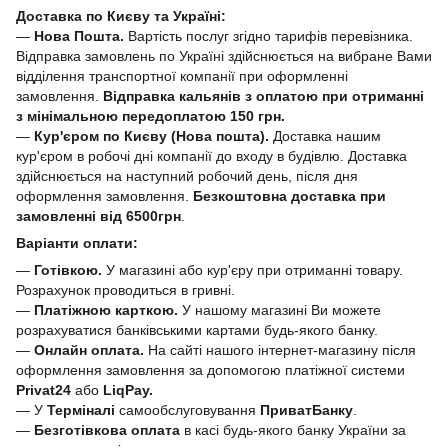
Доставка по Києву та Україні:
—
Нова Пошта.
Вартість послуг згідно тарифів перевізника.
Відправка замовлень по Україні здійснюється на вибране Вами
відділення транспортної компанії при оформленні
замовлення.
Відправка кальянів з оплатою при отриманні
з мінімальною передоплатою 150 грн.
—
Кур'єром по Києву (Нова пошта).
Доставка нашим
кур'єром в робочі дні компанії до входу в будівлю. Доставка
здійснюється на наступний робочий день, після дня
оформлення замовлення.
Безкоштовна доставка при
замовленні від 6500грн
.
Варіанти оплати:
—
Готівкою.
У магазині або кур'єру при отриманні товару.
Розрахунок проводиться в гривні.
—
Платіжною карткою.
У нашому магазині Ви можете
розрахуватися банківськими картами будь-якого банку.
—
Онлайн оплата.
На сайті нашого інтернет-магазину після
оформлення замовлення за допомогою платіжної системи
Privat24
або
LiqPay.
— У
Терміналі
самообслуговування
ПриватБанку
.
—
Безготівкова оплата
в касі будь-якого банку України за