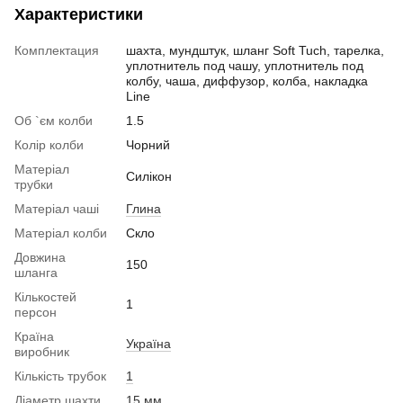
Характеристики
Комплектация
шахта, мундштук, шланг Soft Tuch, тарелка,
уплотнитель под чашу, уплотнитель под
колбу, чаша, диффузор, колба, накладка
Line
Об `єм колби
1.5
Колір колби
Чорний
Матеріал
Силікон
трубки
Матеріал чаші
Глина
Матеріал колби
Скло
Довжина
150
шланга
Кількостей
1
персон
Країна
Україна
виробник
Кількість трубок
1
Діаметр шахти
15 мм