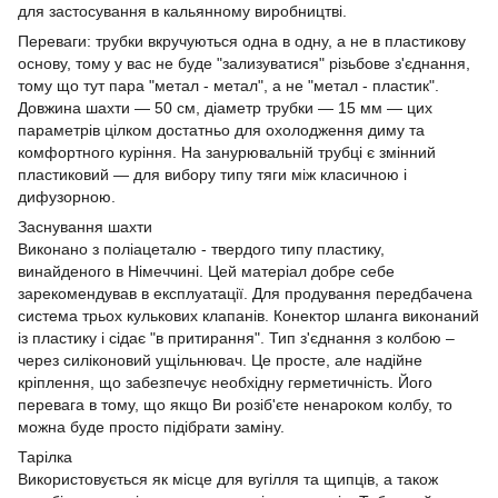
для застосування в кальянному виробництві.
Переваги: трубки вкручуються одна в одну, а не в пластикову
основу, тому у вас не буде "зализуватися" різьбове з'єднання,
тому що тут пара "метал - метал", а не "метал - пластик".
Довжина шахти — 50 см, діаметр трубки — 15 мм — цих
параметрів цілком достатньо для охолодження диму та
комфортного куріння. На занурювальній трубці є змінний
пластиковий — для вибору типу тяги між класичною і
дифузорною.
Заснування шахти
Виконано з поліацеталю - твердого типу пластику,
винайденого в Німеччині. Цей матеріал добре себе
зарекомендував в експлуатації. Для продування передбачена
система трьох кулькових клапанів. Конектор шланга виконаний
із пластику і сідає "в притирання". Тип з'єднання з колбою –
через силіконовий ущільнювач. Це просте, але надійне
кріплення, що забезпечує необхідну герметичність. Його
перевага в тому, що якщо Ви розіб'єте ненароком колбу, то
можна буде просто підібрати заміну.
Тарілка
Використовується як місце для вугілля та щипців, а також