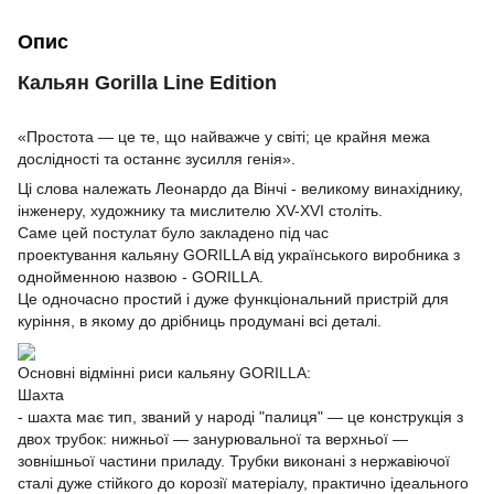
Опис
Кальян Gorilla Line Edition
«Простота — це те, що найважче у світі; це крайня межа
дослідності та останнє зусилля генія».
Ці слова належать Леонардо да Вінчі - великому винахіднику,
інженеру, художнику та мислителю XV-XVI століть.
Саме цей постулат було закладено під час
проектування кальяну GORILLA від українського виробника з
однойменною назвою - GORILLA.
Це одночасно простий і дуже функціональний пристрій для
куріння, в якому до дрібниць продумані всі деталі.
Основні відмінні риси кальяну GORILLA:
Шахта
- шахта має тип, званий у народі "палиця" — це конструкція з
двох трубок: нижньої — занурювальної та верхньої —
зовнішньої частини приладу. Трубки виконані з нержавіючої
сталі дуже стійкого до корозії матеріалу, практично ідеального