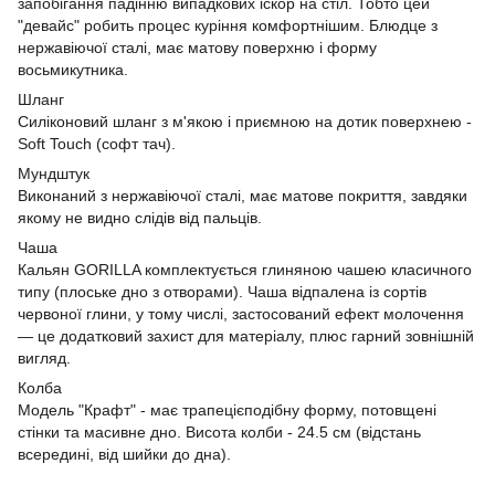
запобігання падінню випадкових іскор на стіл. Тобто цей
"девайс" робить процес куріння комфортнішим. Блюдце з
нержавіючої сталі, має матову поверхню і форму
восьмикутника.
Шланг
Силіконовий шланг з м'якою і приємною на дотик поверхнею -
Soft Touch (софт тач).
Мундштук
Виконаний з нержавіючої сталі, має матове покриття, завдяки
якому не видно слідів від пальців.
Чаша
Кальян GORILLA комплектується глиняною чашею класичного
типу (плоське дно з отворами). Чаша відпалена із сортів
червоної глини, у тому числі, застосований ефект молочення
— це додатковий захист для матеріалу, плюс гарний зовнішній
вигляд.
Колба
Модель "Крафт" - має трапецієподібну форму, потовщені
стінки та масивне дно. Висота колби - 24.5 см (відстань
всередині, від шийки до дна).