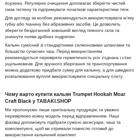
йоржика
. Регулярне очищення допомагає зберегти чистий
смак тютюну та підтримувати початкові характеристики тяги.
Для догляду за колбою рекомендується використовувати м'яку
губку або тканину без абразивних засобів. Це дозволить
зберегти бездоганний зовнішній вигляд темного скла та
уникнути появи дрібних подряпин.
Кальян сумісний зі стандартними силіконовими шлангами та
більшістю сучасних чаш. Перед використанням
рекомендується перевіряти герметичність усіх з'єднань і стан
ущільнювачів. Для зручного зберігання та транспортування
можна додатково придбати сумку для кальяну, а для швидкого
розпалювання вугілля використовувати спеціальну
плиту
.
Чому варто купити кальян Trumpet Hookah Moar
Craft Black у TABAKI.SHOP
Ми пропонуємо лише оригінальну продукцію та уважно
перевіряємо кожну модель перед відправленням. Наші
фахівці допоможуть підібрати сумісні аксесуари, чаші та
комплектуючі, щоб ви отримали повністю готовий до
використання кальянний комплект.