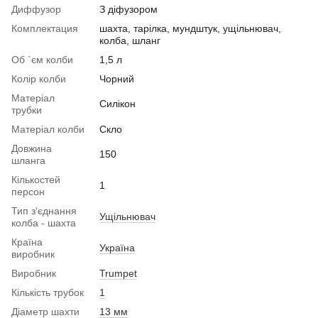
Диффузор
З діфузором
Комплектация
шахта, тарілка, мундштук, ущільнювач,
колба, шланг
Об `єм колби
1,5 л
Колір колби
Чорний
Матеріал
Силікон
трубки
Матеріал колби
Скло
Довжина
150
шланга
Кількостей
1
персон
Тип з'єднання
Ущільнювач
колба - шахта
Країна
Україна
виробник
Виробник
Trumpet
Кількість трубок
1
Діаметр шахти
13 мм