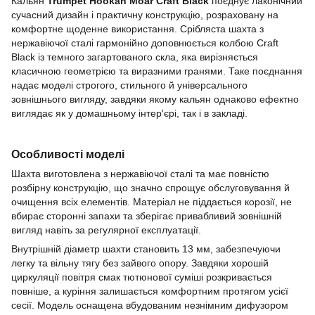
Кальян
Trumpet Hookah Moar Craft Black
поєднує лаконічний
сучасний дизайн і практичну конструкцію, розраховану на
комфортне щоденне використання. Срібляста шахта з
нержавіючої сталі гармонійно доповнюється колбою Craft
Black із темного загартованого скла, яка вирізняється
класичною геометрією та виразними гранями. Таке поєднання
надає моделі строгого, стильного й універсального
зовнішнього вигляду, завдяки якому кальян однаково ефектно
виглядає як у домашньому інтер'єрі, так і в закладі.
Особливості моделі
Шахта виготовлена з нержавіючої сталі та має повністю
розбірну конструкцію, що значно спрощує обслуговування й
очищення всіх елементів. Матеріал не піддається корозії, не
вбирає сторонні запахи та зберігає привабливий зовнішній
вигляд навіть за регулярної експлуатації.
Внутрішній діаметр шахти становить 13 мм, забезпечуючи
легку та вільну тягу без зайвого опору. Завдяки хорошій
циркуляції повітря смак тютюнової суміші розкривається
повніше, а куріння залишається комфортним протягом усієї
сесії. Модель оснащена вбудованим незнімним дифузором