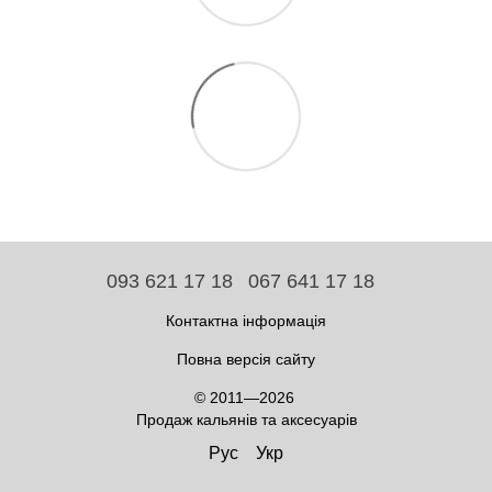
093 621 17 18
067 641 17 18
Контактна інформація
Повна версія сайту
© 2011—2026
Продаж кальянів та аксесуарів
Рус
Укр