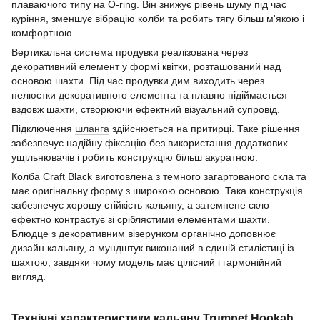
плаваючого типу на O-ring. Він знижує рівень шуму під час
куріння, зменшує вібрацію колби та робить тягу більш м'якою і
комфортною.
Вертикальна система продувки реалізована через
декоративний елемент у формі квітки, розташований над
основою шахти. Під час продувки дим виходить через
пелюстки декоративного елемента та плавно підіймається
вздовж шахти, створюючи ефектний візуальний супровід.
Підключення
шланга
здійснюється на притирці. Таке рішення
забезпечує надійну фіксацію без використання додаткових
ущільнювачів і робить конструкцію більш акуратною.
Колба Craft Black виготовлена з темного загартованого скла та
має оригінальну форму з широкою основою. Така конструкція
забезпечує хорошу стійкість кальяну, а затемнене скло
ефектно контрастує зі сріблястими елементами шахти.
Блюдце з декоративним візерунком органічно доповнює
дизайн кальяну, а мундштук виконаний в єдиній стилістиці із
шахтою, завдяки чому модель має цілісний і гармонійний
вигляд.
Технічні характеристики кальяну Trumpet Hookah