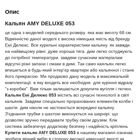
Опис
Кальян AMY DELUXE 053
це одна з моделей середнього розміру. яка має висоту 68 см.
Відмінністю даної моделі є висока німецька якість від бренду
Емі
Делюкс. Все курильні характеристики кальяну. як завжди.
на найвищому рівні: дуже хороша тяга. дим легко остуджують
до потрібної температури. завдяки сучасним матеріалам
відсутні різні запахи і смаки в димі. Так само каяльян легко
впишеться в будь-який інтер'єр квартири або кальянної і стане
його прикрасою. Ми продаємо дану модель в максимальній
комплектації. в яку входить все необхідне. для куріння відразу
"з коробки". Вам тільки залишається докупити вугілля і тютюн.
Кальян
Емі
Делюкс 053
містить всі сучасні технології в світі
кальянів. Завдяки спеціально прорахованих елементів колби і
шахти. дим ніколи не застоюється всередині кальяну.
З'єднання трубки з шахтою виконується на шарнірі. що
дозволяє зручно передавати трубку своїм друзям. Клік
система забезпечує додаткову безпеку і надійність кріплень
Купити кальян
AMY
DELUXE 053
в нашому магазині означає
зробити вірний вибір в сторону високої німецької якості за