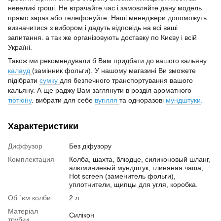
невеликі гроші. Не втрачайте час і замовляйте дану модель
прямо зараз або телефонуйте. Наші менеджери допоможуть
визначитися з вибором і дадуть відповідь на всі ваші
запитання. а так же організовують доставку по Києву і всій
Україні.
Також ми рекомендували б Вам придбати до вашого кальяну
калауд
(замінник фольги). У нашому магазині Ви зможете
підібрати
сумку
для безпечного транспортування вашого
кальяну. А ще раджу Вам заглянути в розділ ароматного
тютюну
. вибрати для себе
вугілля
та одноразові
мундштуки
.
Характеристики
Диффузор
Без діфузору
Комплектация
Колба, шахта, блюдце, силиконовый шланг,
алюминиевый мундштук, глиняная чаша,
Hot screen (заменитель фольги),
уплотнители, щипцы для угля, коробка.
Об `єм колби
2 л
Матеріал
Силікон
трубки