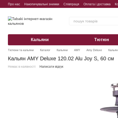
Перейти до основного контенту
Про нас
Накопичувальні знижки
Співпраця
Оплата і доставка
К
Обмін, повернення, гарантія
Кальяни
Тютюн
Тютюни та кальяни
Каталог
Кальяни
AMY
Amy Deluxe
Кальян
Кальян AMY Deluxe 120.02 Alu Joy S, 60 см
Немає в наявності
Написати відгук