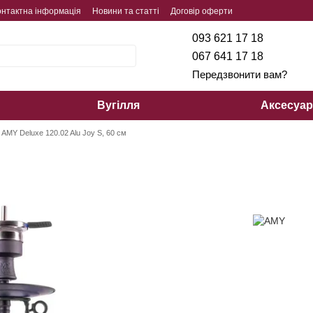
онтактна інформація
Новини та статті
Договір оферти
093 621 17 18
067 641 17 18
Передзвонити вам?
Вугілля
Аксесуа
 AMY Deluxe 120.02 Alu Joy S, 60 см