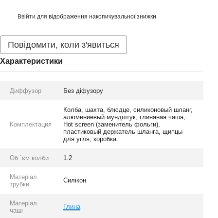
Ввійти
для відображення накопичувальної знижки
%
Повідомити, коли з'явиться
Характеристики
Диффузор
Без діфузору
Колба, шахта, блюдце, силиконовый шланг,
алюминиевый мундштук, глиняная чаша,
Комплектация
Hot screen (заменитель фольги),
пластиковый держатель шланга, щипцы
для угля, коробка.
Об `єм колби
1.2
Матеріал
Силікон
трубки
Матеріал
Глина
чаші