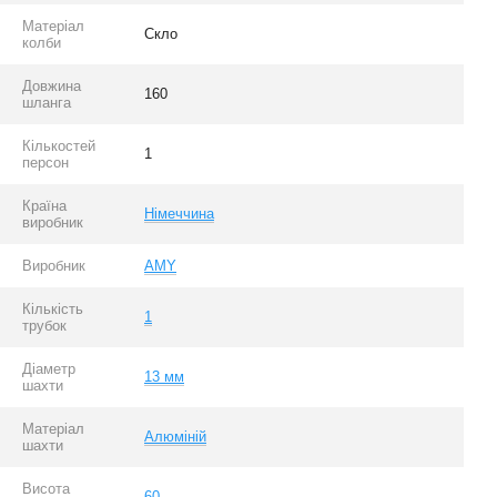
Матеріал
Скло
колби
Довжина
160
шланга
Кількостей
1
персон
Країна
Німеччина
виробник
Виробник
AMY
Кількість
1
трубок
Діаметр
13 мм
шахти
Матеріал
Алюміній
шахти
Висота
60