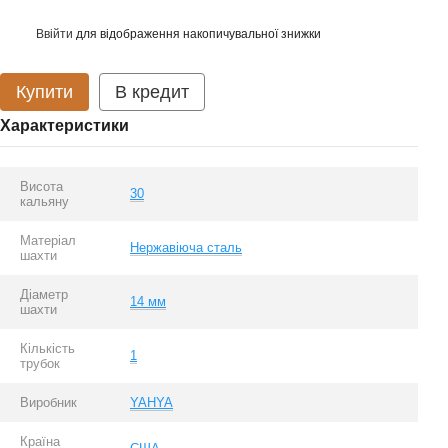
Ввійти
для відображення накопичувальної знижки
%
Купити
В кредит
Характеристики
Висота
30
кальяну
Матеріал
Нержавіюча сталь
шахти
Діаметр
14 мм
шахти
Кількість
1
трубок
Виробник
YAHYA
Країна