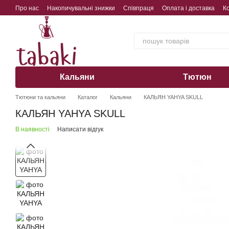
Перейти до основного контенту
Про нас
Накопичувальні знижки
Співпраця
Оплата і доставка
К
Обмін, повернення, гарантія
Кальяни
Тютюн
Тютюни та кальяни
Каталог
Кальяни
КАЛЬЯН YAHYA SKULL
КАЛЬЯН YAHYA SKULL
В наявності
Написати відгук