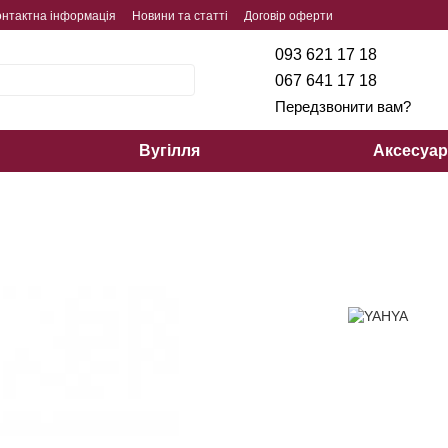
онтактна інформація
Новини та статті
Договір оферти
093 621 17 18
067 641 17 18
Передзвонити вам?
Вугілля
Аксесуа