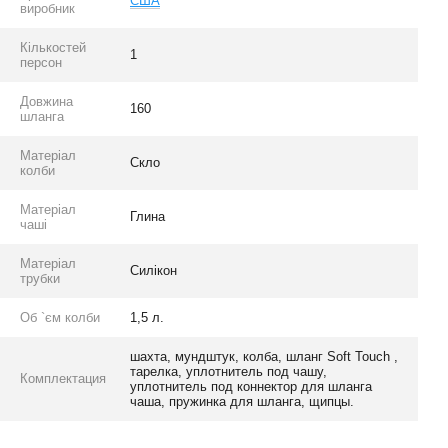
США
виробник
Кількостей
1
персон
Довжина
160
шланга
Матеріал
Скло
колби
Матеріал
Глина
чаші
Матеріал
Силікон
трубки
Об `єм колби
1,5 л.
шахта, мундштук, колба, шланг Soft Touch ,
тарелка, уплотнитель под чашу,
Комплектация
уплотнитель под коннектор для шланга
чаша, пружинка для шланга, щипцы.