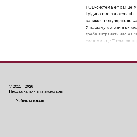
POD-система elf bar це м
і рідина вже запаковані 
великою популярністю се
У нашому магазині ви мож
треба витрачати час на з
системи - це її компактні
POD система Elf bar
Така система дозволяє о
одязі і так само не буде
Переваги ПОД система Е
Маленький розмір до
© 2011—2026
Продаж кальянів та аксесуарів
Просте використання,
Мобільна версія
Економне і раціонал
Невелика кількість п
Не треба витрачати ч
Щільне і насичене за