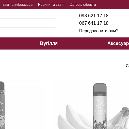
онтактна інформація
Новини та статті
Договір оферти
093 621 17 18
067 641 17 18
Передзвонити вам?
Вугілля
Аксесуа
С