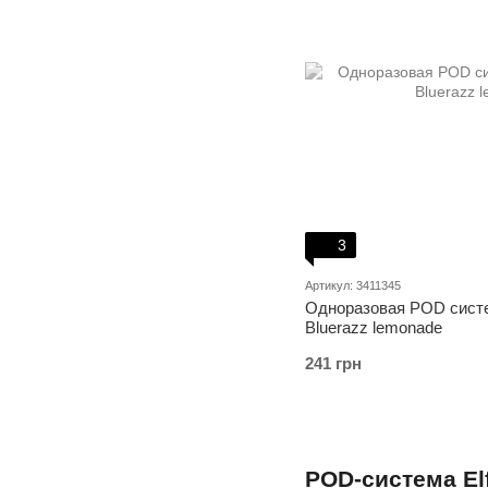
3
Артикул: 3411345
Одноразовая POD систем
Bluerazz lemonade
241 грн
POD-система Elf