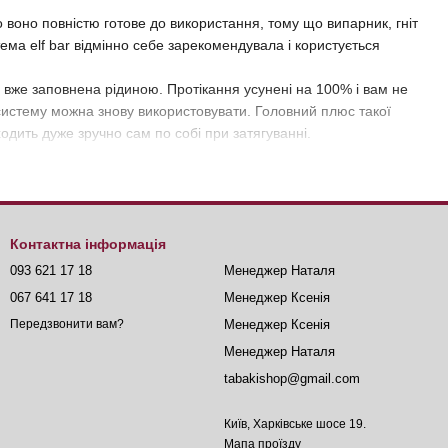
о воно повністю готове до використання, тому що випарник, гніт
тема elf bar відмінно себе зарекомендувала і користується
і вже заповнена рідиною. Протікання усунені на 100% і вам не
і систему можна знову використовувати. Головний плюс такої
ходить дуже зручно сам по собі при затягуванні.
 залишається неприємного присмаку, запах не залишається на
Контактна інформація
093 621 17 18
Менеджер Наталя
067 641 17 18
Менеджер Ксенія
Менеджер Ксенія
Передзвонити вам?
Менеджер Наталя
tabakishop@gmail.com
Київ, Харківське шосе 19.
Мапа проїзду