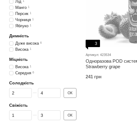
Лід
1
Манго
1
Персик
1
Чорниця
1
Яблуко
1
Димність
3
Дуже висока
6
Висока
1
Артикул: 423534
Міцність
Одноразова POD система
Strawberry grape
Висока
1
Середня
6
241 грн
Солодкість
Від Солодкість
До Солодкість
ОК
Свіжість
Від Свіжість
До Свіжість
ОК