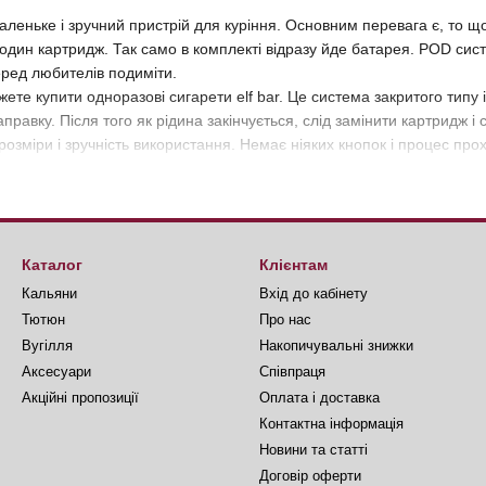
аленьке і зручний пристрій для куріння. Основним перевага є, то щ
в один картридж. Так само в комплекті відразу йде батарея. POD сис
ред любителів подиміти.
ете купити одноразові сигарети elf bar. Це система закритого типу 
аправку. Після того як рідина закінчується, слід замінити картридж 
 розміри і зручність використання. Немає ніяких кнопок і процес про
тримувати задоволення і розслаблення з мінімумом пара. У роті не
 заважати оточуючим людям.
льф бар:
Каталог
Клієнтам
Кальяни
Вхід до кабінету
зволяє легко вмістити прилад в кишеню
Тютюн
Про нас
 немає ніяких кнопок
Вугілля
Накопичувальні знижки
ьне використання рідини
Аксесуари
Співпраця
ара
Акційні пропозиції
Оплата і доставка
Контактна інформація
ас на заправку, просто вставте новий картридж
Новини та статті
тягування
Договір оферти