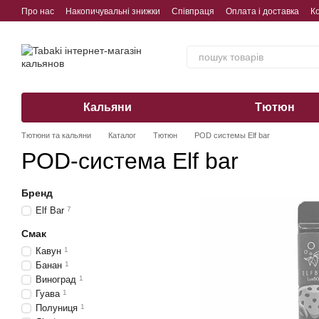
Перейти до основного контенту
Про нас
Накопичувальні знижки
Співпраця
Оплата і доставка
К
Обмін, повернення, гарантія
Кальяни
Тютюн
Тютюни та кальяни
Каталог
Тютюн
POD системы Elf bar
POD-система Elf bar
Бренд
Elf Bar
7
Смак
Кавун
1
Банан
1
Виноград
1
Гуава
1
Полуниця
1