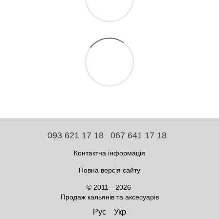
093 621 17 18
067 641 17 18
Контактна інформація
Повна версія сайту
© 2011—2026
Продаж кальянів та аксесуарів
Рус
Укр