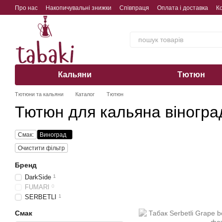
Перейти до основного контенту
Про нас
Накопичувальні знижки
Співпраця
Оплата і доставка
К
Обмін, повернення, гарантія
Кальяни
Тютюн
Тютюни та кальяни
Каталог
Тютюн
Тютюн для кальяна віногра
Смак:
Виноград
Очистити фільтр
Бренд
DarkSide
1
FUMARI
0
SERBETLI
1
Смак