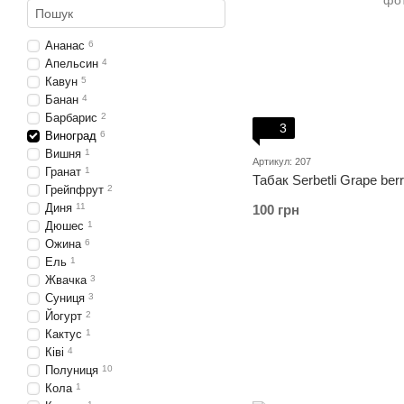
Ананас
6
Апельсин
4
Кавун
5
Банан
4
Барбарис
2
3
Виноград
6
Вишня
1
Артикул: 207
Гранат
1
Табак Serbetli Grape ber
Грейпфрут
2
Диня
11
100 грн
Дюшес
1
Ожина
6
Ель
1
Жвачка
3
Суниця
3
Йогурт
2
Кактус
1
Ківі
4
Полуниця
10
Кола
1