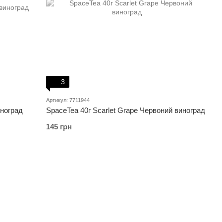
3
Артикул: 7711944
иноград
SpaceTea 40г Scarlet Grape Червоний виноград
145 грн