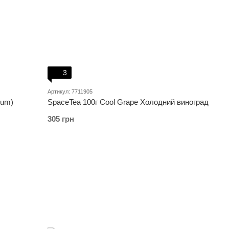
3
Артикул: 7711905
ium)
SpaceTea 100г Cool Grape Холодний виноград
305 грн