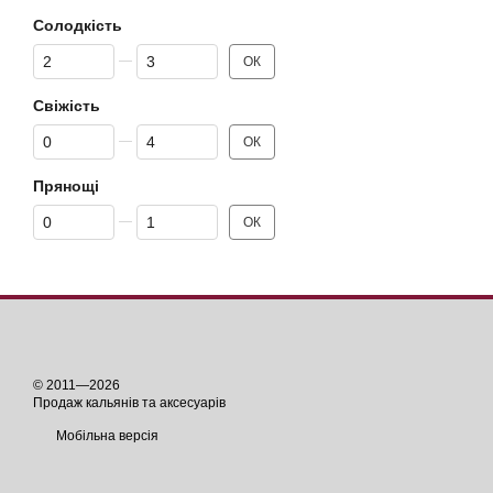
Солодкість
Від Солодкість
До Солодкість
ОК
Свіжість
Від Свіжість
До Свіжість
ОК
Прянощі
Від Прянощі
До Прянощі
ОК
© 2011—2026
Продаж кальянів та аксесуарів
Мобільна версія