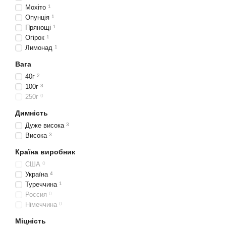
Мохіто
1
Опунція
1
Прянощі
1
Огірок
1
Лимонад
1
Вага
40г
2
100г
3
250г
0
Димність
Дуже висока
3
Висока
3
Країна виробник
США
0
Україна
4
Туреччина
1
Россия
0
Німеччина
0
Міцність