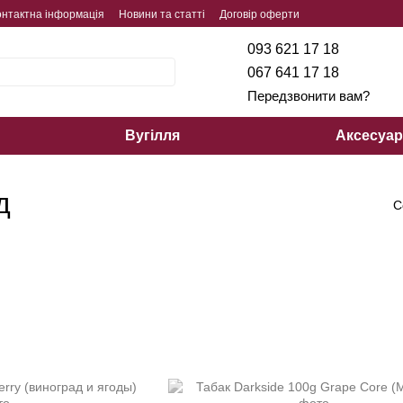
онтактна інформація
Новини та статті
Договір оферти
093 621 17 18
067 641 17 18
Передзвонити вам?
Вугілля
Аксесуа
д
С