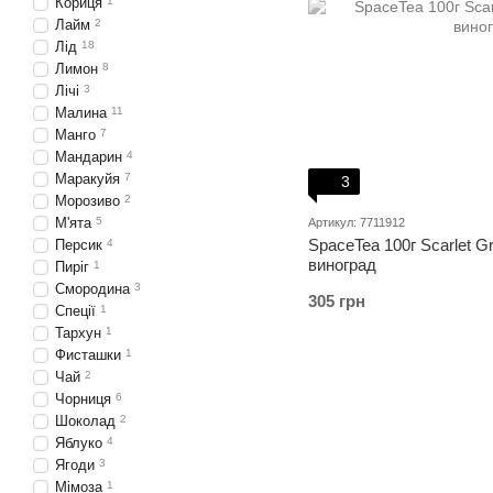
Кориця
1
Лайм
2
Лід
18
Лимон
8
Лічі
3
Малина
11
Манго
7
Мандарин
4
Маракуйя
7
3
Морозиво
2
М'ята
5
Артикул: 7711912
SpaceTea 100г Scarlet 
Персик
4
виноград
Пиріг
1
Смородина
3
305 грн
Спеції
1
Тархун
1
Фисташки
1
Чай
2
Чорниця
6
Шоколад
2
Яблуко
4
Ягоди
3
Мімоза
1