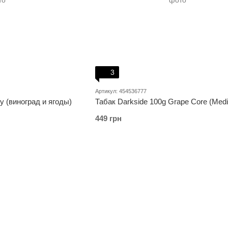
3
Артикул: 454536777
ry (виноград и ягоды)
Табак Darkside 100g Grape Core (Med
449 грн