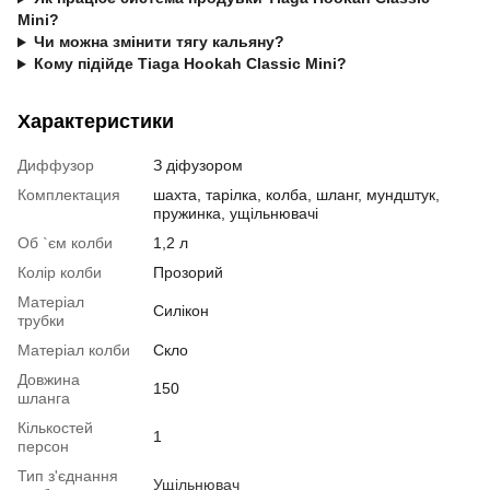
Mini?
Чи можна змінити тягу кальяну?
Кому підійде Tiaga Hookah Classic Mini?
Характеристики
Диффузор
З діфузором
Комплектация
шахта, тарілка, колба, шланг, мундштук,
пружинка, ущільнювачі
Об `єм колби
1,2 л
Колір колби
Прозорий
Матеріал
Силікон
трубки
Матеріал колби
Скло
Довжина
150
шланга
Кількостей
1
персон
Тип з'єднання
Ущільнювач