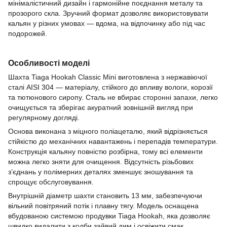
мінімалістичний дизайн і гармонійне поєднання металу та
прозорого скла. Зручний формат дозволяє використовувати
кальян у різних умовах — вдома, на відпочинку або під час
подорожей.
Особливості моделі
Шахта Tiaga Hookah Classic Mini виготовлена з нержавіючої
сталі AISI 304 — матеріалу, стійкого до впливу вологи, корозії
та тютюнового сиропу. Сталь не вбирає сторонні запахи, легко
очищується та зберігає акуратний зовнішній вигляд при
регулярному догляді.
Основа виконана з міцного поліацеталю, який відрізняється
стійкістю до механічних навантажень і перепадів температури.
Конструкція кальяну повністю розбірна, тому всі елементи
можна легко зняти для очищення. Відсутність різьбових
з’єднань у полімерних деталях зменшує зношування та
спрощує обслуговування.
Внутрішній діаметр шахти становить 13 мм, забезпечуючи
вільний повітряний потік і плавну тягу. Модель оснащена
вбудованою системою продувки Tiaga Hookah, яка дозволяє
швидко видалити з колби зайвий дим і освіжити смак