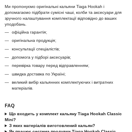
Ми пропонуємо оригінальні кальяни Tiaga Hookah і
допомагаємо підібрати сумісні чаші, колби та аксесуари для
зручного налаштування комплектації відповідно до ваших
уподобань.
офіційна гарантія;
оригінальна продукція;
консультації спеціалістів;
допомога у підборі аксесуарів;
перевірка товару перед відправленням;
швидка доставка по Україні;
великий вибір кальянних комплектуючих і витратних
матеріалів.
FAQ
Що входить у комплект кальяну Tiaga Hookah Classic
Mini?
З яких матеріалів виготовлений кальян?
Як працює система продувки Tiaga Hookah Classic