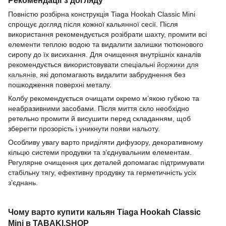
Рекомендації з догляду
Повністю розбірна конструкція Tiaga Hookah Classic Mini
спрощує догляд після кожної кальянної сесії. Після
використання рекомендується розібрати шахту, промити всі
елементи теплою водою та видалити залишки тютюнового
сиропу до їх висихання. Для очищення внутрішніх каналів
рекомендується використовувати спеціальні
йоржики для
кальянів
, які допомагають видалити забруднення без
пошкодження поверхні металу.
Колбу рекомендується очищати окремо м’якою губкою та
неабразивними засобами. Після миття скло необхідно
ретельно промити й висушити перед складанням, щоб
зберегти прозорість і уникнути появи нальоту.
Особливу увагу варто приділяти дифузору, декоративному
кільцю системи продувки та з’єднувальним елементам.
Регулярне очищення цих деталей допомагає підтримувати
стабільну тягу, ефективну продувку та герметичність усіх
з’єднань.
Чому варто купити кальян Tiaga Hookah Classic
Mini в TABAKI.SHOP