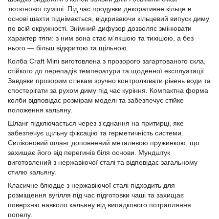
тютюнової суміші
. Під час продувки декоративне кільце в
основі шахти піднімається, відкриваючи кільцевий випуск диму
по всій окружності. Знімний дифузор дозволяє змінювати
характер тяги: з ним вона стає м’якшою та тихішою, а без
нього — більш відкритою та щільною.
Колба Craft Mini виготовлена з прозорого загартованого скла,
стійкого до перепадів температури та щоденної експлуатації.
Завдяки прозорим стінкам зручно контролювати рівень води та
спостерігати за рухом диму під час куріння. Компактна форма
колби відповідає розмірам моделі та забезпечує стійке
положення кальяну.
Шланг підключається через з’єднання на притирці, яке
забезпечує щільну фіксацію та герметичність системи.
Силіконовий
шланг
доповнений металевою пружинкою, що
захищає його від перегинів біля основи. Мундштук
виготовлений з нержавіючої сталі та відповідає загальному
стилю кальяну.
Класичне блюдце з нержавіючої сталі підходить для
розміщення вугілля під час підготовки чаші та захищає
поверхню навколо кальяну від випадкового потрапляння
попелу.